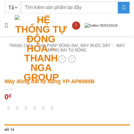
Bỏ
Tìm
qua
kiếm:
nội
dung
TRANG CHỦ
/
GIẢI PHÁP ĐÓNG ĐAI, MÁY BUỘC DÂY
/
MÁY
ĐÓNG ĐAI TỰ ĐỘNG
Máy đóng đai tự động YP-AP8060B
0
₫
MÔ TẢ