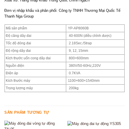
Xuất xứ: Hàng nhập khẩu Trung Quốc chính ngạch
Đơn vị nhập khẩu và phân phối: Công ty TNHH Thương Mại Quốc Tế
Thanh Nga Group
Mã sản phẩm
YP-AP8060B
Độ căng dây đai
40-600N (điều chỉnh được)
Tốc độ đóng đai
2.18Sec./Strap
Độ rộng dây đai
9, 12, 15mm
Kích thước uốn cong dây đai
800×600mm
Nguồn điện
380V/50-60Hz,220V
Điện áp
0.7KVA
Kích thước máy
1100×600×1540mm
Trọng lượng máy
200kg
SẢN PHẨM TƯƠNG TỰ