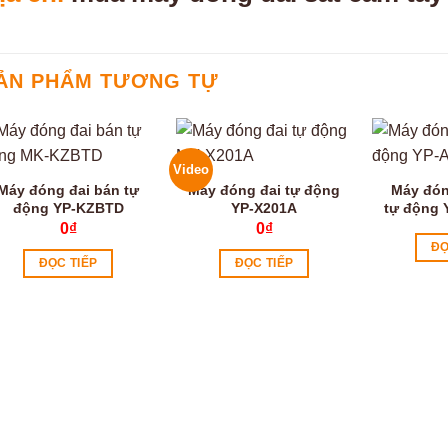
ẢN PHẨM TƯƠNG TỰ
Video
Máy đóng đai bán tự
Máy đóng đai tự động
Máy đón
động YP-KZBTD
YP-X201A
tự động 
0
₫
0
₫
ĐỌ
ĐỌC TIẾP
ĐỌC TIẾP