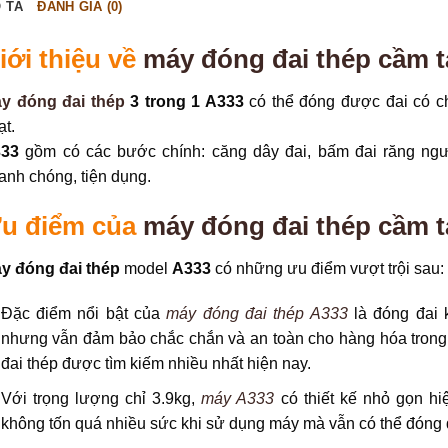
 TẢ
ĐÁNH GIÁ (0)
iới thiệu về
máy đóng đai thép cầm t
y đóng đai thép
3 trong 1 A333
có thể đóng được đai có chất
ạt.
33
gồm có các bước chính: căng dây đai, bấm đai răng ngư
anh chóng, tiện dụng.
u điểm của
máy đóng đai thép cầm t
y đóng đai thép
model
A333
có những ưu điểm vượt trội sau:
Đặc điểm nổi bật của
máy đóng đai thép A333
là đóng đai 
nhưng vẫn đảm bảo chắc chắn và an toàn cho hàng hóa trong
đai thép được tìm kiếm nhiều nhất hiện nay.
Với trọng lượng chỉ 3.9kg,
máy A333
có thiết kế nhỏ gọn hi
không tốn quá nhiều sức khi sử dụng máy mà vẫn có thể đóng 