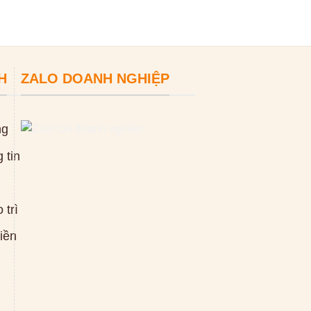
H
ZALO DOANH NGHIỆP
ng
 tin
 trì
tiền