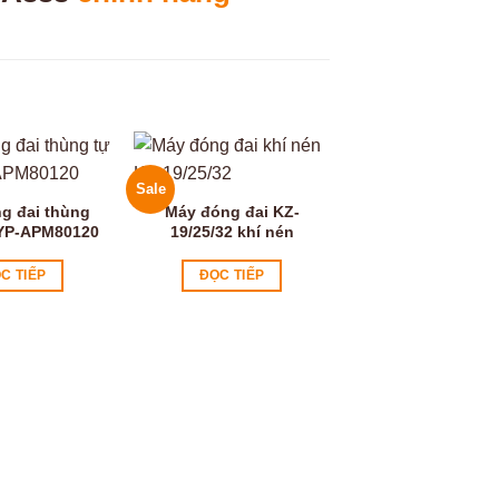
Sale
Video
g đai thùng
Máy đóng đai KZ-
YP-APM80120
19/25/32 khí nén
C TIẾP
ĐỌC TIẾP
Máy đóng đai tự
YS305
0
₫
ĐỌC TIẾP