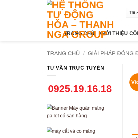
Bỏ
qua
nội
dung
TRANG CHỦ
GIỚI THIỆU C
TRANG CHỦ
/
GIẢI PHÁP ĐÓNG 
TƯ VẤN TRỰC TUYẾN
Vi
0925.19.16.18