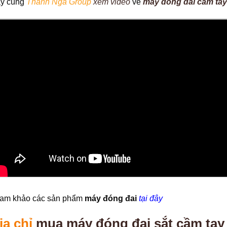
y cùng
Thanh Nga Group
xem video
về
máy đóng đai cầm tay
am khảo các sản phẩm
máy đóng đai
tại đây
ịa chỉ
mua máy đóng đai sắt cầm tay