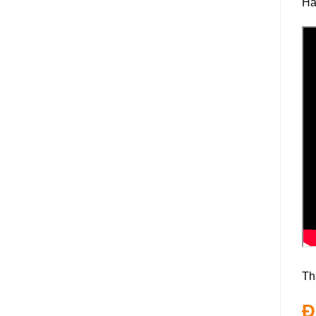
Hã
Th
Đ