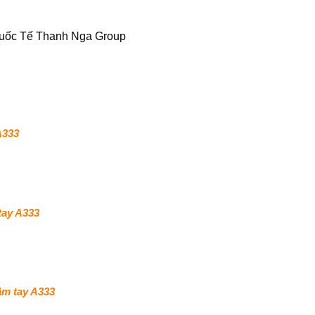
Quốc Tế Thanh Nga Group
A333
tay A333
ầm tay A333