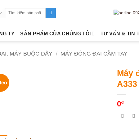
Tìm
kiếm:
ÔNG TY
SẢN PHẨM CỦA CHÚNG TÔI
TƯ VẤN & TIN 
ĐAI, MÁY BUỘC DÂY
/
MÁY ĐÓNG ĐAI CẦM TAY
Máy đ
A333
deo
0
₫