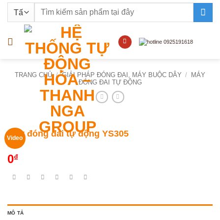
Bỏ
Tìm
qua
kiếm:
nội
dung
TRANG CHỦ
/
GIẢI PHÁP ĐÓNG ĐAI, MÁY BUỘC DÂY
/
MÁY
ĐÓNG ĐAI TỰ ĐỘNG
Máy đóng đai tự động YS305
Video
0
₫
MÔ TẢ