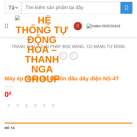
Bỏ
Tìm
qua
kiếm:
nội
dung
TRANG CHỦ
/
GIẢI PHÁP BỌC MÀNG, CO MÀNG TỰ ĐỘNG
Máy ép nhựa tạo khuôn đầu dây điện NS-4T
0
₫
MÔ TẢ