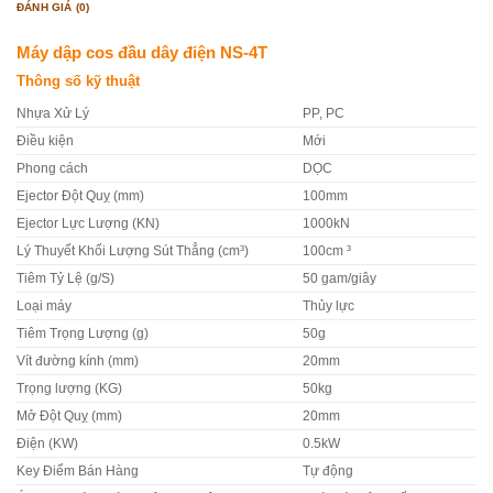
ĐÁNH GIÁ (0)
Máy dập cos đầu dây điện NS-4T
Thông số kỹ thuật
Nhựa Xử Lý
PP, PC
Điều kiện
Mới
Phong cách
DỌC
Ejector Đột Quỵ (mm)
100mm
Ejector Lực Lượng (KN)
1000kN
Lý Thuyết Khối Lượng Sút Thẳng (cm³)
100cm ³
Tiêm Tỷ Lệ (g/S)
50 gam/giây
Loại máy
Thủy lực
Tiêm Trọng Lượng (g)
50g
Vít đường kính (mm)
20mm
Trọng lượng (KG)
50kg
Mở Đột Quỵ (mm)
20mm
Điện (KW)
0.5kW
Key Điểm Bán Hàng
Tự động