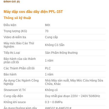
ĐÁNH GIÁ (0)
Máy dập cos đầu dây điện PFL-15T
Thông số kỹ thuật
Điều kiện
Mới
Trọng lượng (KG)
70
Video đi-kiểm tra
Cung cấp
Máy móc Báo Cáo Thử
Không Có Sẵn
Nghiệm
Tiếp thị Loại
Sản Phẩm thông thường
Bảo hành của các thành
1 năm
phần cốt lõi
Các Thành Phần cốt lõi
PLC
Bảo hành
1 năm
Áp dụng Các Ngành Công
Nhà Máy sản xuất, Máy Móc Cửa Hàng Sửa
Nghiệp
Chữa, Khác
Showroom Vị Trí
Không có
Cung cấp điện
Duy nhất giai đoạn 220V ~ 240V 50/60Hz
Không khí souce
0.3 ~ 0.6MPa
Áp dụng Đường kính dây
AWG32 #-AWG20 #