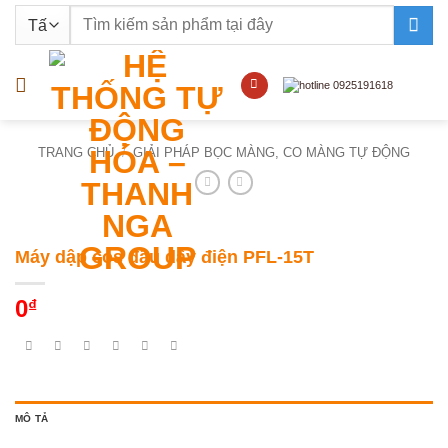
Bỏ
Tìm
qua
kiếm:
nội
dung
TRANG CHỦ
/
GIẢI PHÁP BỌC MÀNG, CO MÀNG TỰ ĐỘNG
Máy dập cos đầu dây điện PFL-15T
0
₫
MÔ TẢ