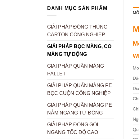
DANH MỤC SẢN PHẨM
MÔ
GIẢI PHÁP ĐÓNG THÙNG
M
CARTON CÔNG NGHIỆP
M
GIẢI PHÁP BỌC MÀNG, CO
MÀNG TỰ ĐỘNG
WL
GIẢI PHÁP QUẤN MÀNG
Mo
PALLET
Đặ
GIẢI PHÁP QUẤN MÀNG PE
Di
BỌC CUỘN CÔNG NGHIỆP
Chi
GIẢI PHÁP QUẤN MÀNG PE
Ch
NẰM NGANG TỰ ĐỘNG
Ng
GIẢI PHÁP ĐÓNG GÓI
Qu
NGANG TỐC ĐỘ CAO