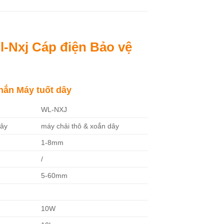
l-Nxj Cáp điện Bảo vệ
hắn Máy tuốt dây
WL-NXJ
dây
máy chải thô & xoắn dây
1-8mm
/
5-60mm
10W