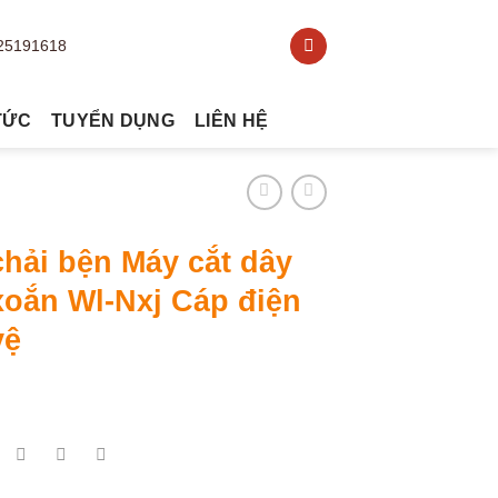
TỨC
TUYỂN DỤNG
LIÊN HỆ
hải bện Máy cắt dây
xoắn Wl-Nxj Cáp điện
vệ