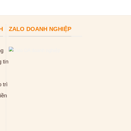
H
ZALO DOANH NGHIỆP
ng
 tin
 trì
tiền