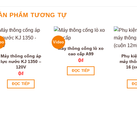
ẢN PHẨM TƯƠNG TỰ
eo
Video
Máy thông cống lò xo
cao cấp A99
Máy thông cống áp
Phụ kiệ
0
₫
lực nước KJ 1350 –
máy thô
120V
16 (
ĐỌC TIẾP
0
₫
ĐỌC TIẾP
ĐỌ