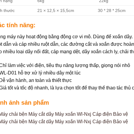
n nặng
6kg
22kg
ch thước
21 × 12,5 × 15,5cm
30 * 28 * 25cm
c tính năng:
ng máy này hoạt động bằng động cơ vi mô. Dùng để xoắn dây
ột dẫn và cáp nhiều ruột dẫn, các đường cắt và xoắn được hoà
o nhiều loại dây nối đất, cáp mạng dệt, dây xoắn cách ly, chải t
 Chỉ làm việc với điện, tiêu thụ năng lượng thấp, giọng nói nhỏ
 WL-D01 hỗ trợ xử lý nhiều dây một lúc
 Dễ vận hành, an toàn và thiết thực
 Giá tốt và tốc độ nhanh, là lựa chọn tốt để thay thế thao tác thủ
ình ảnh sản phẩm