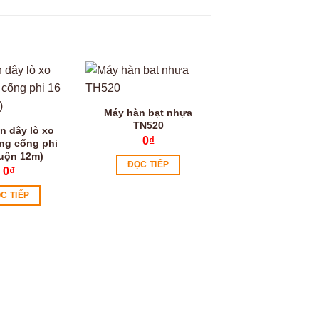
Máy hàn bạt nhựa
TN520
n dây lò xo
0
₫
ng cống phi
cuộn 12m)
ĐỌC TIẾP
0
₫
C TIẾP
Phụ kiện dây lò
máy thông cống
30mm
0
₫
ĐỌC TIẾP