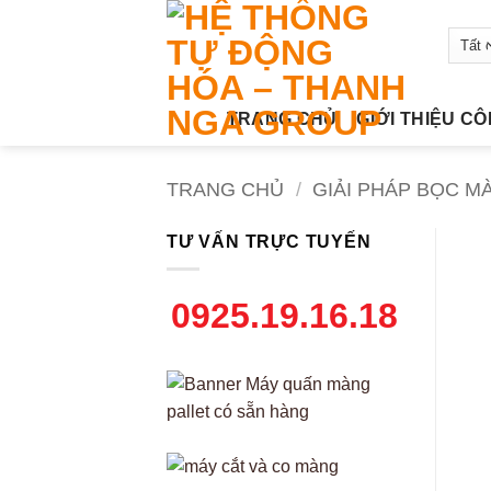
Bỏ
qua
nội
dung
TRANG CHỦ
GIỚI THIỆU C
TRANG CHỦ
/
GIẢI PHÁP BỌC M
TƯ VẤN TRỰC TUYẾN
0925.19.16.18