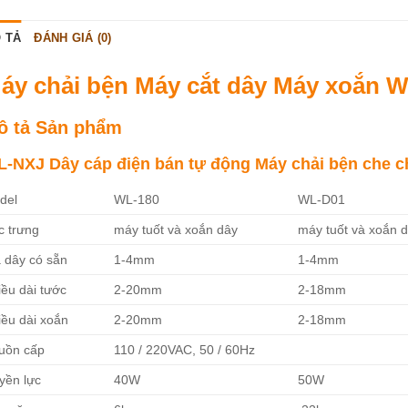
 TẢ
ĐÁNH GIÁ (0)
áy chải bện Máy cắt dây Máy xoắn W
ô tả Sản phẩm
-NXJ Dây cáp điện bán tự động Máy chải bện che c
del
WL-180
WL-D01
c trưng
máy tuốt và xoắn dây
máy tuốt và xoắn 
a dây có sẵn
1-4mm
1-4mm
ều dài tước
2-20mm
2-18mm
iều dài xoắn
2-20mm
2-18mm
uồn cấp
110 / 220VAC, 50 / 60Hz
yền lực
40W
50W