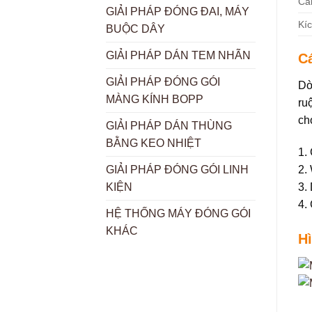
Câ
GIẢI PHÁP ĐÓNG ĐAI, MÁY
Kí
BUỘC DÂY
GIẢI PHÁP DÁN TEM NHÃN
Cá
GIẢI PHÁP ĐÓNG GÓI
Dò
MÀNG KÍNH BOPP
ru
ch
GIẢI PHÁP DÁN THÙNG
BẰNG KEO NHIỆT
1.
2.
GIẢI PHÁP ĐÓNG GÓI LINH
3.
KIỆN
4.
HỆ THỐNG MÁY ĐÓNG GÓI
KHÁC
H