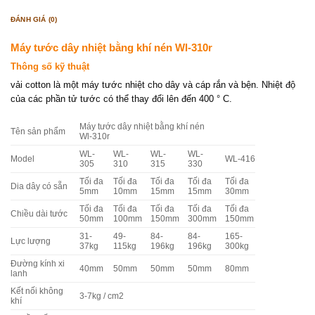
ĐÁNH GIÁ (0)
Máy tước dây nhiệt bằng khí nén Wl-310r
Thông số kỹ thuật
vải cotton là một máy tước nhiệt cho dây và cáp rắn và bện. Nhiệt độ
của các phần tử tước có thể thay đổi lên đến 400 ° C.
Máy tước dây nhiệt bằng khí nén
Tên sản phẩm
Wl-310r
WL-
WL-
WL-
WL-
Model
WL-416
305
310
315
330
Tối đa
Tối đa
Tối đa
Tối đa
Tối đa
Dia dây có sẵn
5mm
10mm
15mm
15mm
30mm
Tối đa
Tối đa
Tối đa
Tối đa
Tối đa
Chiều dài tước
50mm
100mm
150mm
300mm
150mm
31-
49-
84-
84-
165-
Lực lượng
37kg
115kg
196kg
196kg
300kg
Đường kính xi
40mm
50mm
50mm
50mm
80mm
lanh
Kết nối không
3-7kg / cm2
khí