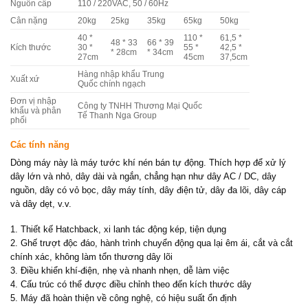
Nguồn cấp
110 / 220VAC, 50 / 60Hz
Cân nặng
20kg
25kg
35kg
65kg
50kg
40 *
110 *
61,5 *
48 * 33
66 * 39
Kích thước
30 *
55 *
42,5 *
* 28cm
* 34cm
27cm
45cm
37,5cm
Hàng nhập khẩu Trung
Xuất xứ
Quốc chính ngạch
Đơn vị nhập
Công ty TNHH Thương Mại Quốc
khẩu và phân
Tế Thanh Nga Group
phối
Các tính năng
Dòng máy này là máy tước khí nén bán tự động. Thích hợp để xử lý
dây lớn và nhỏ, dây dài và ngắn, chẳng hạn như dây AC / DC, dây
nguồn, dây có vỏ bọc, dây máy tính, dây điện tử, dây đa lõi, dây cáp
và dây dẹt, v.v.
1. Thiết kế Hatchback, xi lanh tác động kép, tiện dụng
2. Ghế trượt độc đáo, hành trình chuyển động qua lại êm ái, cắt và cắt
chính xác, không làm tổn thương dây lõi
3. Điều khiển khí-điện, nhẹ và nhanh nhẹn, dễ làm việc
4. Cấu trúc có thể được điều chỉnh theo đến kích thước dây
5. Máy đã hoàn thiện về công nghệ, có hiệu suất ổn định