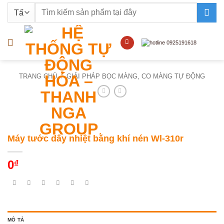
Bỏ
Tìm
qua
kiếm:
nội
dung
TRANG CHỦ
/
GIẢI PHÁP BỌC MÀNG, CO MÀNG TỰ ĐỘNG
Máy tước dây nhiệt bằng khí nén Wl-310r
0
₫
MÔ TẢ