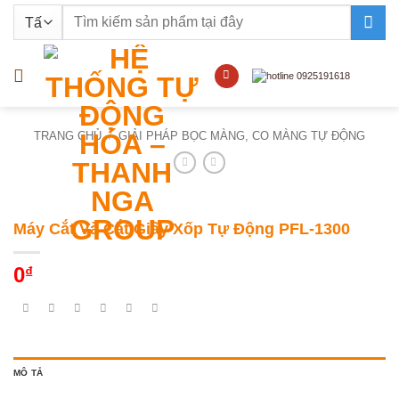
Bỏ
Tìm
qua
kiếm:
nội
dung
TRANG CHỦ
/
GIẢI PHÁP BỌC MÀNG, CO MÀNG TỰ ĐỘNG
Máy Cắt Và Cắt Giấy Xốp Tự Động PFL-1300
0
₫
MÔ TẢ