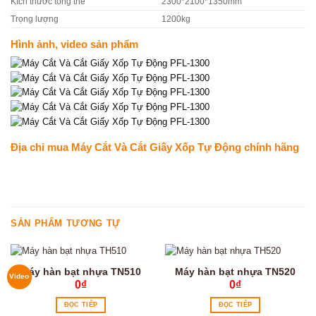
Kích thước tổng thể
2300*2100*1350mm
Trọng lượng
1200kg
Hình ảnh, video sản phẩm
Địa chỉ mua Máy Cắt Và Cắt Giấy Xốp Tự Động chính hãng
SẢN PHẨM TƯƠNG TỰ
Máy hàn bạt nhựa TN510
Máy hàn bạt nhựa TN520
Video
0
₫
0
₫
ĐỌC TIẾP
ĐỌC TIẾP