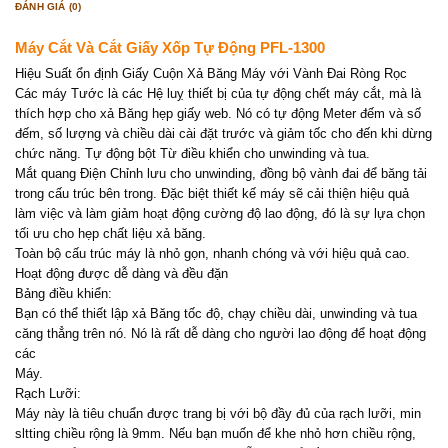
ĐÁNH GIÁ (0)
Máy Cắt Và Cắt Giấy Xốp Tự Động PFL-1300
Hiệu Suất ổn định Giấy Cuộn Xả Băng Máy với Vành Đai Ròng Rọc
Các máy Tước là các Hệ luỵ thiết bị của tự động chết máy cắt, mà là
thích hợp cho xả Băng hẹp giấy web. Nó có tự động Meter đếm và số
đếm, số lượng và chiều dài cài đặt trước và giảm tốc cho đến khi dừng
chức năng. Tự động bột Từ điều khiển cho unwinding và tua.
Mắt quang Điện Chỉnh lưu cho unwinding, đồng bộ vành đai để băng tải
trong cấu trúc bên trong. Đặc biệt thiết kế máy sẽ cải thiện hiệu quả
làm việc và làm giảm hoạt động cường độ lao động, đó là sự lựa chọn
tối ưu cho hẹp chất liệu xả băng.
Toàn bộ cấu trúc máy là nhỏ gọn, nhanh chóng và với hiệu quả cao.
Hoạt động được dễ dàng và đều đặn
Bảng điều khiển:
Bạn có thể thiết lập xả Băng tốc độ, chạy chiều dài, unwinding và tua
căng thẳng trên nó. Nó là rất dễ dàng cho người lao động để hoạt động
các
Máy.
Rạch Lưỡi:
Máy này là tiêu chuẩn được trang bị với bộ đầy đủ của rạch lưỡi, min
sltting chiều rộng là 9mm. Nếu bạn muốn để khe nhỏ hơn chiều rộng,