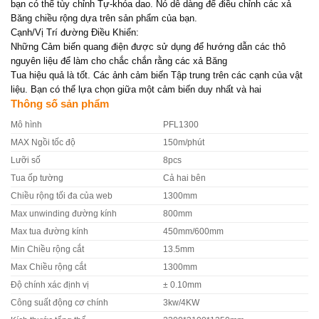
bạn có thể tùy chỉnh Tự-khóa dao. Nó dễ dàng để điều chỉnh các xả
Băng chiều rộng dựa trên sản phẩm của bạn.
Cạnh/Vị Trí đường Điều Khiển:
Những Cảm biến quang điện được sử dụng để hướng dẫn các thô
nguyên liệu để làm cho chắc chắn rằng các xả Băng
Tua hiệu quả là tốt. Các ảnh cảm biến Tập trung trên các cạnh của vật
liệu. Bạn có thể lựa chọn giữa một cảm biến duy nhất và hai
Thông số sản phẩm
Mô hình
PFL1300
MAX Ngồi tốc độ
150m/phút
Lưỡi số
8pcs
Tua ốp tường
Cả hai bên
Chiều rộng tối đa của web
1300mm
Max unwinding đường kính
800mm
Max tua đường kính
450mm/600mm
Min Chiều rộng cắt
13.5mm
Max Chiều rộng cắt
1300mm
Độ chính xác định vị
± 0.10mm
Công suất động cơ chính
3kw/4KW