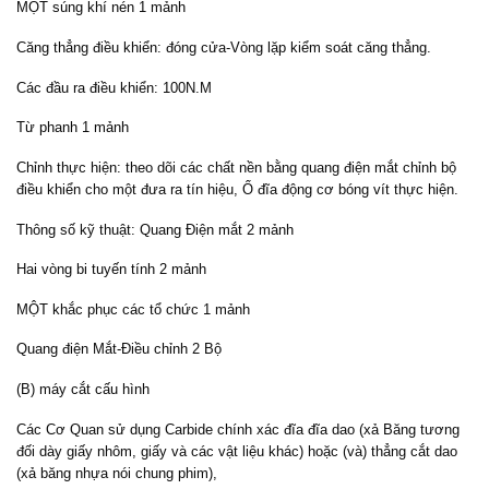
MỘT súng khí nén 1 mảnh
Căng thẳng điều khiển: đóng cửa-Vòng lặp kiểm soát căng thẳng.
Các đầu ra điều khiển: 100N.M
Từ phanh 1 mảnh
Chỉnh thực hiện: theo dõi các chất nền bằng quang điện mắt chỉnh bộ
điều khiển cho một đưa ra tín hiệu, Ổ đĩa động cơ bóng vít thực hiện.
Thông số kỹ thuật: Quang Điện mắt 2 mảnh
Hai vòng bi tuyến tính 2 mảnh
MỘT khắc phục các tổ chức 1 mảnh
Quang điện Mắt-Điều chỉnh 2 Bộ
(B) máy cắt cấu hình
Các Cơ Quan sử dụng Carbide chính xác đĩa đĩa dao (xả Băng tương
đối dày giấy nhôm, giấy và các vật liệu khác) hoặc (và) thẳng cắt dao
(xả băng nhựa nói chung phim),