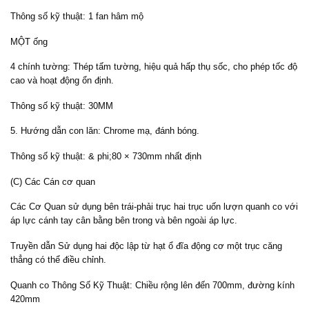
Thông số kỹ thuật: 1 fan hâm mộ
MỘT ống
4 chính tường: Thép tấm tường, hiệu quả hấp thụ sốc, cho phép tốc độ
cao và hoạt động ổn định.
Thông số kỹ thuật: 30MM
5. Hướng dẫn con lăn: Chrome mạ, đánh bóng.
Thông số kỹ thuật: & phi;80 × 730mm nhất định
(C) Các Cán cơ quan
Các Cơ Quan sử dụng bên trái-phải trục hai trục uốn lượn quanh co với
áp lực cánh tay cân bằng bên trong và bên ngoài áp lực.
Truyền dẫn Sử dụng hai độc lập từ hạt ổ đĩa động cơ một trục căng
thẳng có thể điều chỉnh.
Quanh co Thông Số Kỹ Thuật: Chiều rộng lên đến 700mm, đường kính
420mm