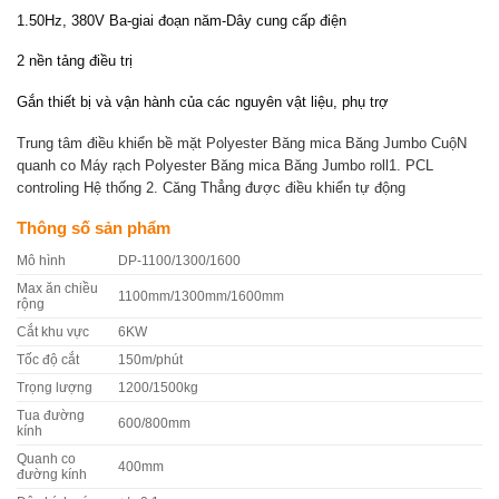
1.50Hz, 380V Ba-giai đoạn năm-Dây cung cấp điện
2 nền tảng điều trị
Gắn thiết bị và vận hành của các nguyên vật liệu, phụ trợ
Trung tâm điều khiển bề mặt Polyester Băng mica Băng Jumbo CuộN
quanh co Máy rạch Polyester Băng mica Băng Jumbo roll1. PCL
controling Hệ thống 2. Căng Thẳng được điều khiển tự động
Thông số sản phẩm
Mô hình
DP-1100/1300/1600
Max ăn chiều
1100mm/1300mm/1600mm
rộng
Cắt khu vực
6KW
Tốc độ cắt
150m/phút
Trọng lượng
1200/1500kg
Tua đường
600/800mm
kính
Quanh co
400mm
đường kính