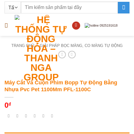
Bỏ
Tìm
qua
kiếm:
nội
dung
TRANG CHỦ
/
GIẢI PHÁP BỌC MÀNG, CO MÀNG TỰ ĐỘNG
Máy Cắt Và Cuộn Phim Bopp Tự Động Bằng
Nhựa Pvc Pet 1100Mm PFL-1100C
0
₫