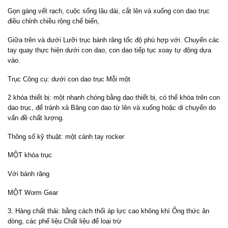
Gọn gàng vết rạch, cuộc sống lâu dài, cắt lên và xuống con dao trục
điều chỉnh chiều rộng chế biến,
Giữa trên và dưới Lưỡi trục bánh răng tốc độ phù hợp với. Chuyển các
tay quay thực hiện dưới con dao, con dao tiếp tục xoay tự động dựa
vào.
Trục Công cụ: dưới con dao trục Mỗi một
2 khóa thiết bị: một nhanh chóng bằng dao thiết bị, có thể khóa trên con
dao trục, để tránh xả Băng con dao từ lên và xuống hoặc di chuyển do
vấn đề chất lượng.
Thông số kỹ thuật: một cánh tay rocker
MỘT khóa trục
Với bánh răng
MỘT Worm Gear
3. Hàng chất thải: bằng cách thổi áp lực cao không khí Ống thức ăn
dòng, các phế liệu Chất liệu để loại trừ