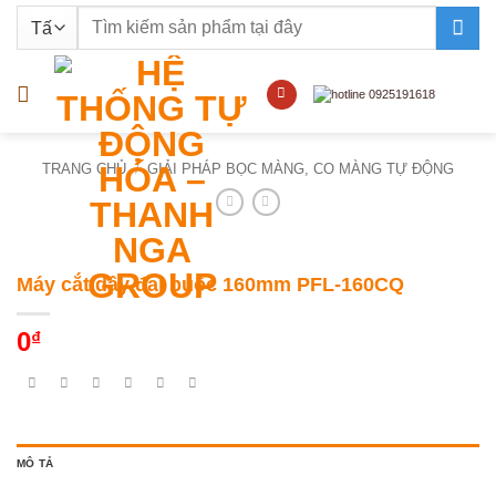
Bỏ
Tìm
qua
kiếm:
nội
dung
TRANG CHỦ
/
GIẢI PHÁP BỌC MÀNG, CO MÀNG TỰ ĐỘNG
Máy cắt dây đai buộc 160mm PFL-160CQ
0
₫
MÔ TẢ