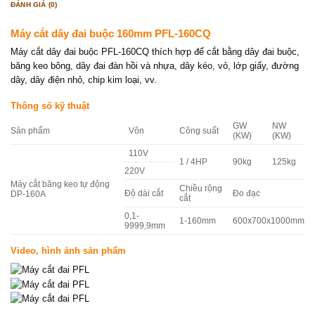
ĐÁNH GIÁ (0)
Máy cắt dây đai buộc 160mm PFL-160CQ
Máy cắt dây đai buộc PFL-160CQ thích hợp để cắt bằng dây đai buộc,
băng keo bông, dây đai đàn hồi và nhựa, dây kéo, vỏ, lớp giấy, đường
dây, dây điện nhỏ, chip kim loại, vv.
Thông số kỹ thuật
GW
NW
Sản phẩm
Vôn
Công suất
(KW)
(KW)
110V
1 / 4HP
90kg
125kg
220V
Máy cắt băng keo tự động
Chiều rộng
Độ dài cắt
Đo đạc
DP-160A
cắt
0,1-
1-160mm
600x700x1000mm
9999,9mm
Video, hình ảnh sản phẩm