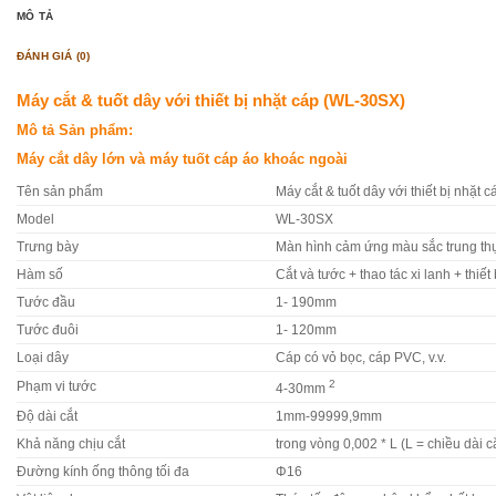
MÔ TẢ
ĐÁNH GIÁ (0)
Máy cắt & tuốt dây với thiết bị nhặt cáp (WL-30SX)
Mô tả Sản phẩm:
Máy cắt dây lớn và máy tuốt cáp áo khoác ngoài
Tên sản phẩm
Máy cắt & tuốt dây với thiết bị nhặt
Model
WL-30SX
Trưng bày
Màn hình cảm ứng màu sắc trung thự
Hàm số
Cắt và tước + thao tác xi lanh + thiết
Tước đầu
1- 190mm
Tước đuôi
1- 120mm
Loại dây
Cáp có vỏ bọc, cáp PVC, v.v.
2
Phạm vi tước
4-30mm
Độ dài cắt
1mm-99999,9mm
Khả năng chịu cắt
trong vòng 0,002 * L (L = chiều dài c
Đường kính ống thông tối đa
Φ16