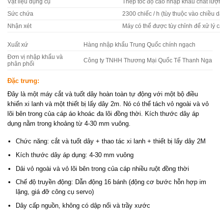
Vật liệu dụng cụ
Thép tốc độ cao nhập khẩu chất lượ
Sức chứa
2300 chiếc / h (tùy thuộc vào chiều 
Nhận xét
Máy có thể được tùy chỉnh để xử lý c
Xuất xứ
Hàng nhập khẩu Trung Quốc chính ngạch
Đơn vị nhập khẩu và
Công ty TNHH Thương Mại Quốc Tế Thanh Nga
phân phối
Đặc trưng:
Đây là một máy cắt và tuốt dây hoàn toàn tự động với một bộ điều
khiển xi lanh và một thiết bị lấy dây 2m. Nó có thể tách vỏ ngoài và vỏ
lõi bên trong của cáp áo khoác đa lõi đồng thời. Kích thước dây áp
dụng nằm trong khoảng từ 4-30 mm vuông.
Chức năng: cắt và tuốt dây + thao tác xi lanh + thiết bị lấy dây 2M
Kích thước dây áp dụng: 4-30 mm vuông
Dải vỏ ngoài và vỏ lõi bên trong của cáp nhiều ruột đồng thời
Chế độ truyền động: Dẫn động 16 bánh (động cơ bước hỗn hợp im
lặng, giá đỡ công cụ servo)
Dây cấp nguồn, không có dập nổi và trầy xước