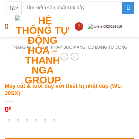
Bỏ
Tìm
qua
kiếm:
nội
dung
TRANG CHỦ
/
GIẢI PHÁP BỌC MÀNG, CO MÀNG TỰ ĐỘNG
Máy cắt & tuốt dây với thiết bị nhặt cáp (WL-
30SX)
0
₫