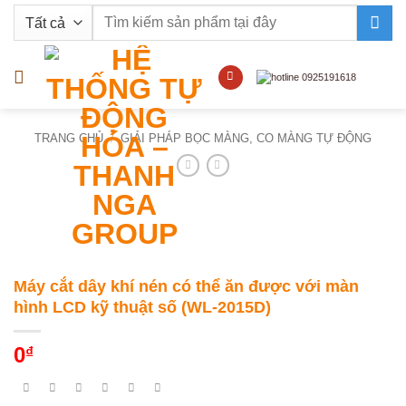
Bỏ
Tìm
qua
kiếm:
nội
dung
TRANG CHỦ
/
GIẢI PHÁP BỌC MÀNG, CO MÀNG TỰ ĐỘNG
Máy cắt dây khí nén có thể ăn được với màn
hình LCD kỹ thuật số (WL-2015D)
0
₫