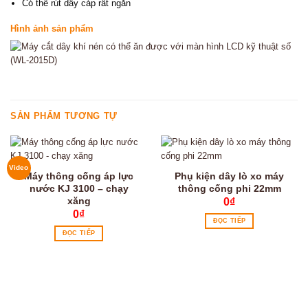
Có thể rút dây cáp rất ngắn
Hình ảnh sản phẩm
SẢN PHẨM TƯƠNG TỰ
Video
Máy thông cống áp lực
Phụ kiện dây lò xo máy
nước KJ 3100 – chạy
thông cống phi 22mm
xăng
0
₫
0
₫
ĐỌC TIẾP
ĐỌC TIẾP