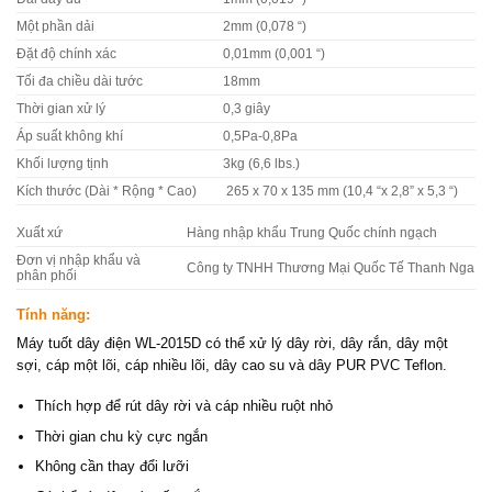
Một phần dải
2mm (0,078 “)
Đặt độ chính xác
0,01mm (0,001 “)
Tối đa chiều dài tước
18mm
Thời gian xử lý
0,3 giây
Áp suất không khí
0,5Pa-0,8Pa
Khối lượng tịnh
3kg (6,6 lbs.)
Kích thước (Dài * Rộng * Cao)
265 x 70 x 135 mm (10,4 “x 2,8” x 5,3 “)
Xuất xứ
Hàng nhập khẩu Trung Quốc chính ngạch
Đơn vị nhập khẩu và
Công ty TNHH Thương Mại Quốc Tế Thanh Nga
phân phối
Tính năng:
Máy tuốt dây điện WL-2015D có thể xử lý dây rời, dây rắn, dây một
sợi, cáp một lõi, cáp nhiều lõi, dây cao su và dây PUR PVC Teflon.
Thích hợp để rút dây rời và cáp nhiều ruột nhỏ
Thời gian chu kỳ cực ngắn
Không cần thay đổi lưỡi