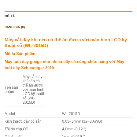
MÔ TẢ
ĐÁNH GIÁ (0)
Máy cắt dây khí nén có thể ăn được với màn hình LCD kỹ
thuật số (WL-2015D)
Mô tả Sản phẩm:
Máy tuốt dây guage nhỏ nhiều dây có cùng chức năng với Máy
tuốt dây Schleuniger 2015
Máy cắt dây
khí nén có
thể ăn được
Tên sản
với màn hình
phẩm
LCD kỹ thuật
số (WL-
2015D)
Model
WL-2015D
Kích thước dây có sẵn
0,03- 6mm² (32- 8 AWG)
Tối đa cáp OD
4,0mm (0,12 “)
Dải đầy đủ
1mm (0,019 “)