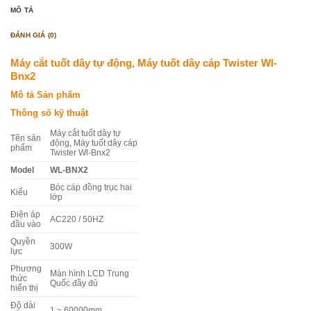
MÔ TẢ
ĐÁNH GIÁ (0)
Máy cắt tuốt dây tự động, Máy tuốt dây cáp Twister Wl-
Bnx2
Mô tả Sản phẩm
Thông số kỹ thuật
Máy cắt tuốt dây tự
Tên sản
động, Máy tuốt dây cáp
phẩm
Twister Wl-Bnx2
Model
WL-BNX2
Bóc cáp đồng trục hai
Kiểu
lớp
Điện áp
AC220 / 50HZ
đầu vào
Quyền
300W
lực
Phương
Màn hình LCD Trung
thức
Quốc đầy đủ
hiển thị
Độ dài
1 ~ 60000mm