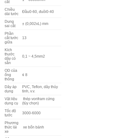
cắt
Chiều
Đầu0-60, đuôi0-40
dài tước
Dung
± (0,002xL) mm
sai cắt
Phần
cắt tước
13
giữa
Kích
thước
0,1 ~ 4,5mm2
dây có
sẵn
OD của
ống
¢ 8
thông
Dây áp
PVC, Teflon, dây thủy
dụng
tinh, v.v.
Vật liệu
thép vonfram cứng
dụng cụ
(tùy chọn)
Tốc độ
3000-6000
tước
Phương
thức lái
xe bốn bánh
xe