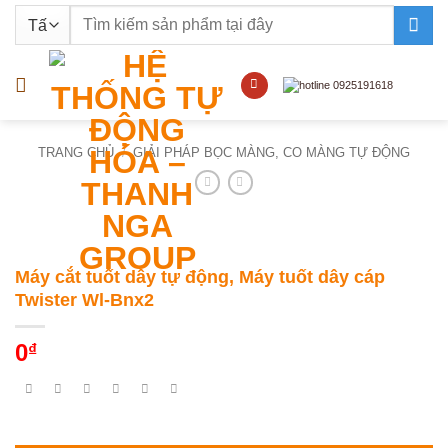
Bỏ
Tìm
qua
kiếm:
nội
dung
TRANG CHỦ
/
GIẢI PHÁP BỌC MÀNG, CO MÀNG TỰ ĐỘNG
Máy cắt tuốt dây tự động, Máy tuốt dây cáp
Twister Wl-Bnx2
0
₫