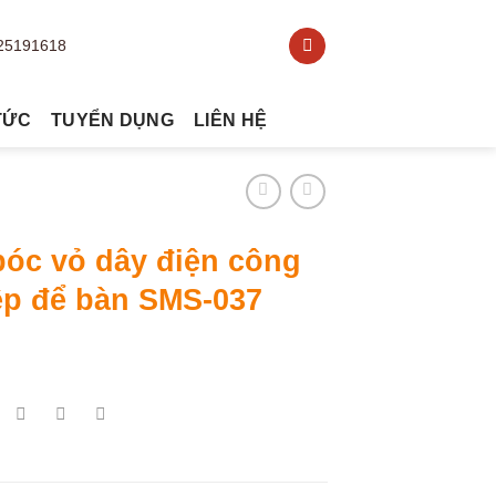
TỨC
TUYỂN DỤNG
LIÊN HỆ
bóc vỏ dây điện công
ệp để bàn SMS-037