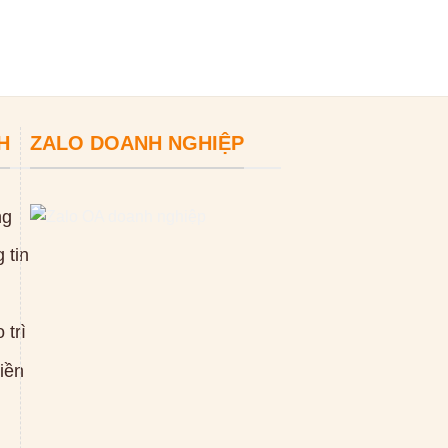
H
ZALO DOANH NGHIỆP
ng
 tin
 trì
tiền