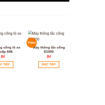
Video
Video
g cống lò xo
Máy thông tắc cống
 cấp A96
D1000
0
₫
0
₫
C TIẾP
ĐỌC TIẾP
Máy bắt vít tự 
TB-01
0
₫
ĐỌC TIẾP