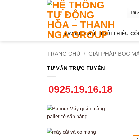
Bỏ
qua
nội
dung
TRANG CHỦ
GIỚI THIỆU C
TRANG CHỦ
/
GIẢI PHÁP BỌC M
TƯ VẤN TRỰC TUYẾN
0925.19.16.18