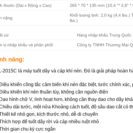
ch thước (Dài x Rộng x Cao)
265 * 70 * 135 mm (10,4 “* 2,8” * 
Khối lượng tịnh: 2,0 kg (4,4 lbs.) 
n nặng
lbs.)
ất xứ
Hàng nhập khẩu Trung Quốc 
n vị nhập khẩu và phân phối
Công ty TNHH Thương Mại Q
ính năng:
-2015C là máy tuốt dây và cáp khí nén. Đó là giải pháp hoàn hả
 Điều khiển công tắc cảm biến khí nén đặc biệt, tước chính xác
 Điều khiển khí nén thuần túy, không cần nguồn điện
 Dao hình chữ V, linh hoạt hơn, không cần thay dao cho dây khá
 Chiều dài tước, một nửa Khoảng cách tuốt, độ sâu dao cắt có
 Thiết kế nhỏ gọn, kích thước nhỏ, dễ di chuyển
 Thích hợp để tuốt dây rời và cáp nhiều ruột nhỏ
 Thời gian chu kỳ cực ngắn