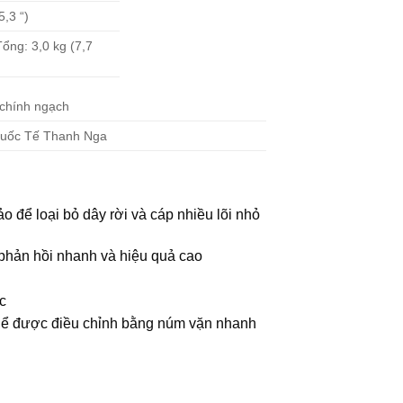
5,3 “)
Tổng: 3,0 kg (7,7
chính ngạch
uốc Tế Thanh Nga
o để loại bỏ dây rời và cáp nhiều lõi nhỏ
, phản hồi nhanh và hiệu quả cao
c
 thể được điều chỉnh bằng núm vặn nhanh