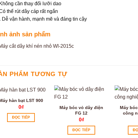
 Không cần thay đổi lưỡi dao
 Có thể rút dây cáp rất ngắn
. Dễ vận hành, mạnh mẽ và đáng tin cậy
ình ảnh sản phẩm
ẢN PHẨM TƯƠNG TỰ
Máy hàn bạt LST 900
0
₫
Máy bóc vỏ dây điện
Máy bóc
FG 12
công n
ĐỌC TIẾP
0
₫
ĐỌC TIẾP
ĐỌ