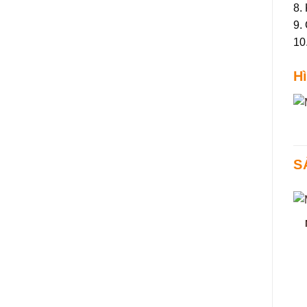
8.
9.
10
H
S