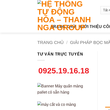
Bỏ
qua
nội
dung
TRANG CHỦ
GIỚI THIỆU C
TRANG CHỦ
/
GIẢI PHÁP BỌC M
TƯ VẤN TRỰC TUYẾN
0925.19.16.18