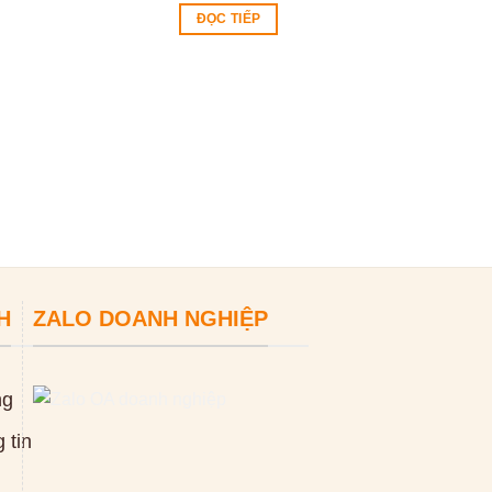
ĐỌC TIẾP
Máy hàn bạt n
LC3000C
0
₫
ĐỌC TIẾP
H
ZALO DOANH NGHIỆP
ng
 tin