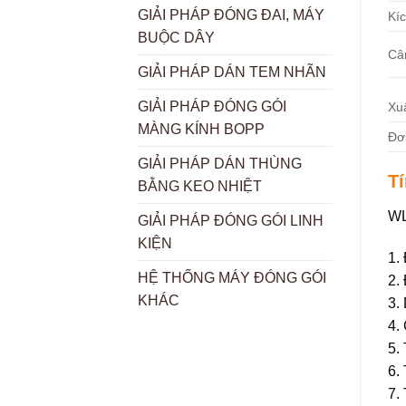
GIẢI PHÁP ĐÓNG ĐAI, MÁY
Kí
BUỘC DÂY
Câ
GIẢI PHÁP DÁN TEM NHÃN
GIẢI PHÁP ĐÓNG GÓI
Xu
MÀNG KÍNH BOPP
Đơ
GIẢI PHÁP DÁN THÙNG
T
BẰNG KEO NHIỆT
WL
GIẢI PHÁP ĐÓNG GÓI LINH
KIỆN
1.
HỆ THỐNG MÁY ĐÓNG GÓI
2.
KHÁC
3.
4.
5.
6.
7.