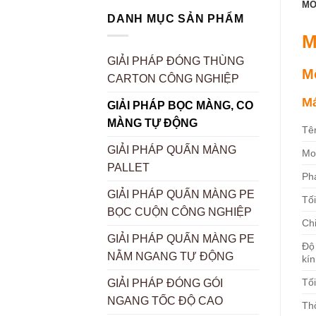
MÔ
DANH MỤC SẢN PHẨM
M
GIẢI PHÁP ĐÓNG THÙNG
M
CARTON CÔNG NGHIỆP
Má
GIẢI PHÁP BỌC MÀNG, CO
MÀNG TỰ ĐỘNG
Tê
GIẢI PHÁP QUẤN MÀNG
Mo
PALLET
Ph
GIẢI PHÁP QUẤN MÀNG PE
Tố
BỌC CUỘN CÔNG NGHIỆP
Chi
GIẢI PHÁP QUẤN MÀNG PE
Độ 
NẰM NGANG TỰ ĐỘNG
kí
Tối
GIẢI PHÁP ĐÓNG GÓI
NGANG TỐC ĐỘ CAO
Thờ