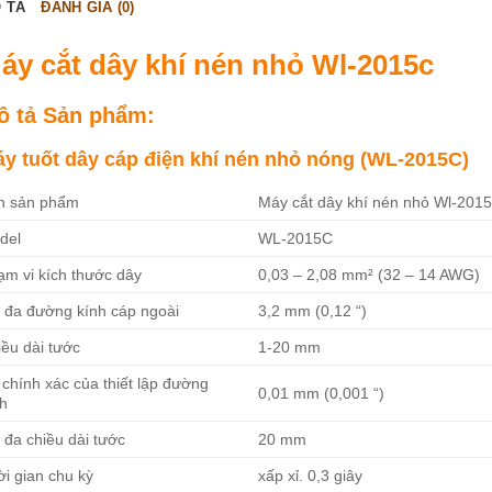
 TẢ
ĐÁNH GIÁ (0)
áy cắt dây khí nén nhỏ Wl-2015c
ô tả Sản phẩm:
y tuốt dây cáp điện khí nén nhỏ nóng (WL-2015C)
n sản phẩm
Máy cắt dây khí nén nhỏ Wl-201
del
WL-2015C
ạm vi kích thước dây
0,03 – 2,08 mm² (32 – 14 AWG)
i đa đường kính cáp ngoài
3,2 mm (0,12 “)
ều dài tước
1-20 mm
chính xác của thiết lập đường
0,01 mm (0,001 “)
nh
 đa chiều dài tước
20 mm
i gian chu kỳ
xấp xỉ. 0,3 giây