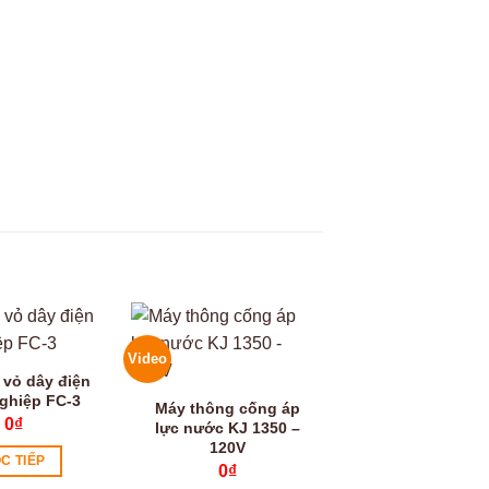
Video
 vỏ dây điện
ghiệp FC-3
Máy thông cống áp
0
₫
lực nước KJ 1350 –
120V
C TIẾP
0
₫