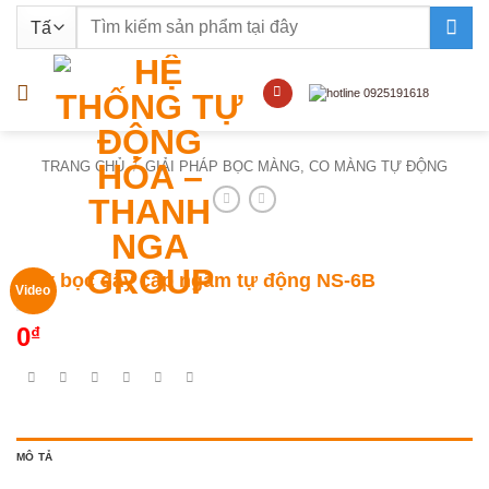
Bỏ
Tìm
qua
kiếm:
nội
dung
TRANG CHỦ
/
GIẢI PHÁP BỌC MÀNG, CO MÀNG TỰ ĐỘNG
Máy bọc dây cáp ngầm tự động NS-6B
Video
0
₫
MÔ TẢ