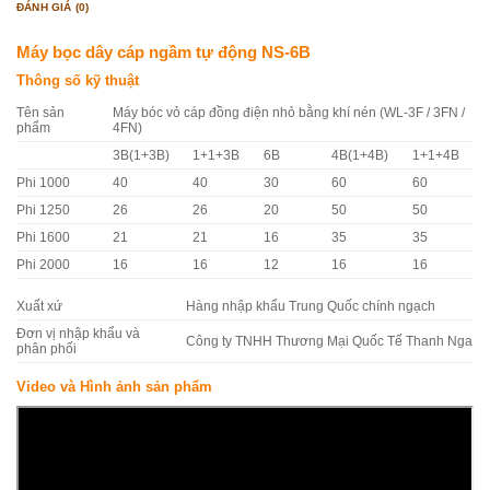
ĐÁNH GIÁ (0)
Máy bọc dây cáp ngầm tự động NS-6B
Thông số kỹ thuật
Tên sản
Máy bóc vỏ cáp đồng điện nhỏ bằng khí nén (WL-3F / 3FN /
phẩm
4FN)
3B(1+3B)
1+1+3B
6B
4B(1+4B)
1+1+4B
Phi 1000
40
40
30
60
60
Phi 1250
26
26
20
50
50
Phi 1600
21
21
16
35
35
Phi 2000
16
16
12
16
16
Xuất xứ
Hàng nhập khẩu Trung Quốc chính ngạch
Đơn vị nhập khẩu và
Công ty TNHH Thương Mại Quốc Tế Thanh Nga
phân phối
Video và Hình ảnh sản phẩm