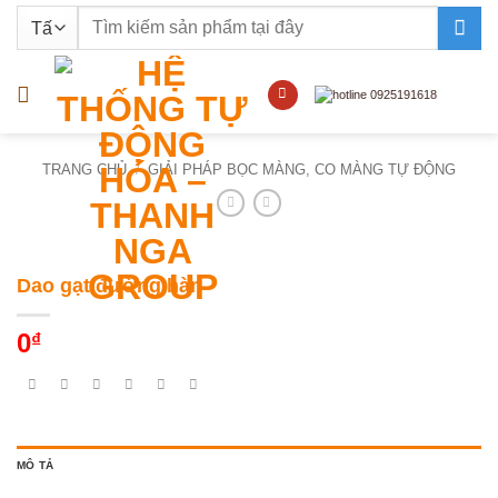
Bỏ
Tìm
qua
kiếm:
nội
dung
TRANG CHỦ
/
GIẢI PHÁP BỌC MÀNG, CO MÀNG TỰ ĐỘNG
Dao gạt đường hàn
0
₫
MÔ TẢ