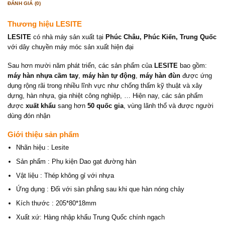
ĐÁNH GIÁ (0)
Thương hiệu LESITE
LESITE
có nhà máy sản xuất tại
Phúc Châu, Phúc Kiến, Trung Quốc
với dây chuyền máy móc sản xuất hiện đại
Sau hơn mười năm phát triển, các sản phẩm của
LESITE
bao gồm:
máy hàn nhựa cầm tay
,
máy hàn tự động
,
máy hàn đùn
được ứng
dụng rộng rãi trong nhiều lĩnh vực như chống thấm kỹ thuật và xây
dựng, hàn nhựa, gia nhiệt công nghiệp, … Hiện nay, các sản phẩm
được
xuất khẩu
sang hơn
50 quốc gia
, vùng lãnh thổ và được người
dùng đón nhận
Giới thiệu sản phẩm
Nhãn hiệu : Lesite
Sản phẩm : Phụ kiện Dao gạt đường hàn
Vật liệu : Thép không gỉ với nhựa
Ứng dụng : Đối với sàn phẳng sau khi que hàn nóng chảy
Kích thước : 205*80*18mm
Xuất xứ: Hàng nhập khẩu Trung Quốc chính ngạch