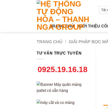
Bỏ
qua
nội
dung
TRANG CHỦ
GIỚI THIỆU C
TRANG CHỦ
/
GIẢI PHÁP BỌC M
TƯ VẤN TRỰC TUYẾN
0925.19.16.18