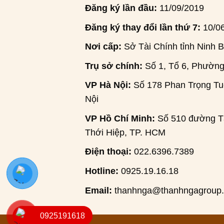
Đăng ký lần đầu:
11/09/2019
Đăng ký thay đổi lần thứ 7:
10/0
Nơi cấp:
Sở Tài Chính tỉnh Ninh B
Trụ sở chính:
Số 1, Tổ 6, Phường
VP Hà Nội:
Số 178 Phan Trọng Tuệ
Nội
VP Hồ Chí Minh:
Số 510 đường Tâ
Thới Hiệp, TP. HCM
Điện thoại:
022.6396.7389
Hotline:
0925.19.16.18
Email:
thanhnga@thanhngagroup
0925191618