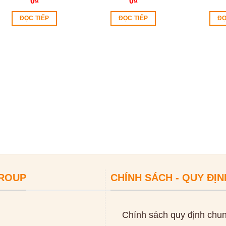
0
₫
0
₫
ĐỌC TIẾP
ĐỌC TIẾP
ĐỌ
GROUP
CHÍNH SÁCH - QUY ĐỊN
Chính sách quy định chu