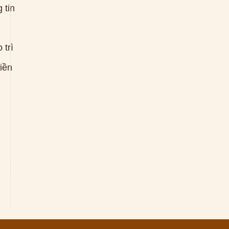
 tin
 trì
tiền