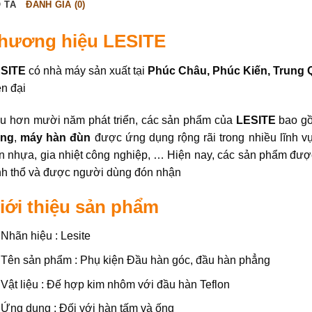
 TẢ
ĐÁNH GIÁ (0)
hương hiệu LESITE
SITE
có nhà máy sản xuất tại
Phúc Châu, Phúc Kiến, Trung
ện đại
u hơn mười năm phát triển, các sản phẩm của
LESITE
bao g
ng
,
máy hàn đùn
được ứng dụng rộng rãi trong nhiều lĩnh v
n nhựa, gia nhiệt công nghiệp, … Hiện nay, các sản phẩm đư
nh thổ và được người dùng đón nhận
iới thiệu sản phẩm
Nhãn hiệu : Lesite
Tên sản phẩm : Phụ kiện Đầu hàn góc, đầu hàn phẳng
Vật liệu : Đế hợp kim nhôm với đầu hàn Teflon
Ứng dụng : Đối với hàn tấm và ống