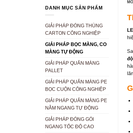
MÔ
DANH MỤC SẢN PHẨM
T
GIẢI PHÁP ĐÓNG THÙNG
LE
CARTON CÔNG NGHIỆP
hi
GIẢI PHÁP BỌC MÀNG, CO
Sa
MÀNG TỰ ĐỘNG
độ
GIẢI PHÁP QUẤN MÀNG
hà
PALLET
lã
GIẢI PHÁP QUẤN MÀNG PE
G
BỌC CUỘN CÔNG NGHIỆP
GIẢI PHÁP QUẤN MÀNG PE
NẰM NGANG TỰ ĐỘNG
GIẢI PHÁP ĐÓNG GÓI
NGANG TỐC ĐỘ CAO