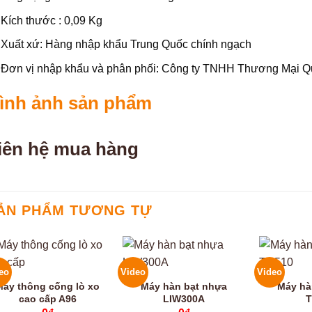
Kích thước : 0,09 Kg
Xuất xứ: Hàng nhập khẩu Trung Quốc chính ngạch
Đơn vị nhập khẩu và phân phối: Công ty TNHH Thương Mại 
ình ảnh sản phẩm
iên hệ mua hàng
ẢN PHẨM TƯƠNG TỰ
eo
Video
Video
Máy thông cống lò xo
Máy hàn bạt nhựa
Máy hà
cao cấp A96
LIW300A
T