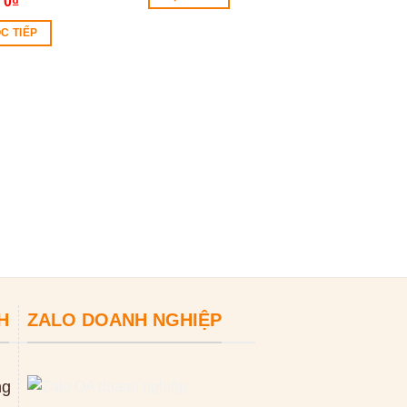
0
₫
C TIẾP
Máy hàn nhựa 
0
₫
ĐỌC TIẾP
H
ZALO DOANH NGHIỆP
ng