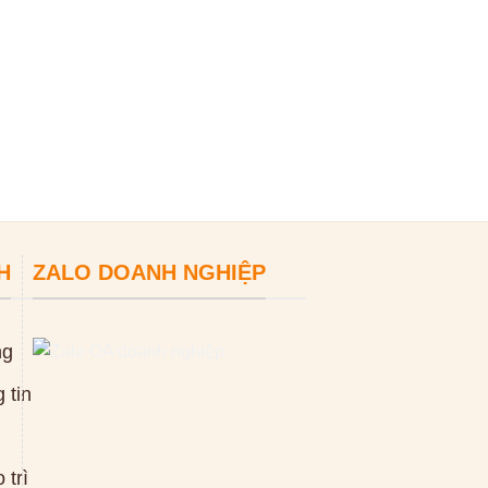
Máy thông tắc 
D1000
0
₫
ĐỌC TIẾP
H
ZALO DOANH NGHIỆP
ng
 tin
 trì