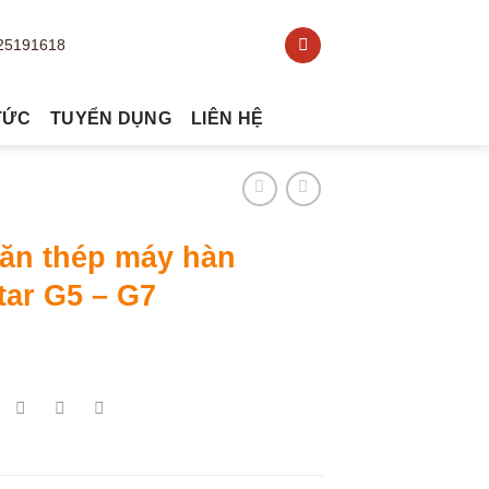
TỨC
TUYỂN DỤNG
LIÊN HỆ
lăn thép máy hàn
tar G5 – G7