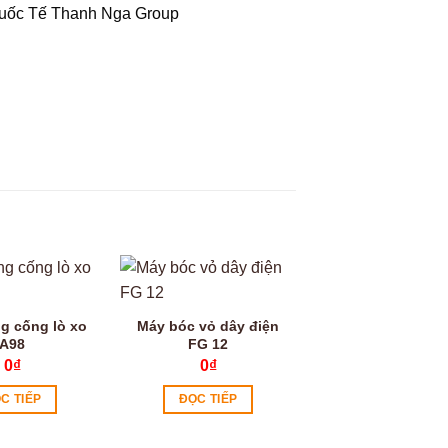
Quốc Tế Thanh Nga Group
Video
g cống lò xo
Máy bóc vỏ dây điện
A98
FG 12
0
₫
0
₫
C TIẾP
ĐỌC TIẾP