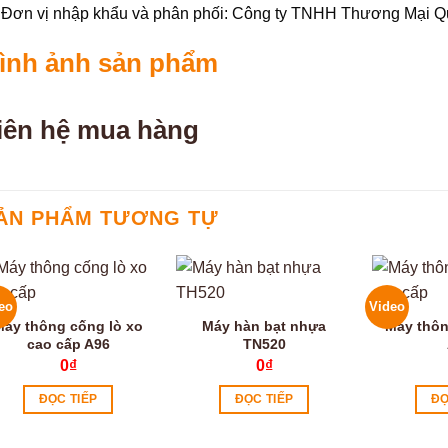
Đơn vị nhập khẩu và phân phối: Công ty TNHH Thương Mại 
ình ảnh sản phẩm
iên hệ mua hàng
ẢN PHẨM TƯƠNG TỰ
eo
Video
Máy thông cống lò xo
Máy hàn bạt nhựa
Máy thôn
cao cấp A96
TN520
0
₫
0
₫
ĐỌC TIẾP
ĐỌC TIẾP
ĐỌ