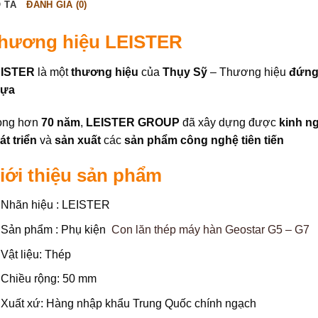
 TẢ
ĐÁNH GIÁ (0)
hương hiệu LEISTER
ISTER
là một
thương hiệu
của
Thụy Sỹ
– Thương hiệu
đứng 
hựa
ong hơn
70 năm
,
LEISTER GROUP
đã xây dựng được
kinh n
át triển
và
sản xuất
các
sản phẩm công nghệ tiên tiến
iới thiệu sản phẩm
Nhãn hiệu : LEISTER
Sản phẩm : Phụ kiện
Con lăn thép máy hàn Geostar G5 – G7
Vật liệu: Thép
Chiều rộng: 50 mm
Xuất xứ: Hàng nhập khẩu Trung Quốc chính ngạch