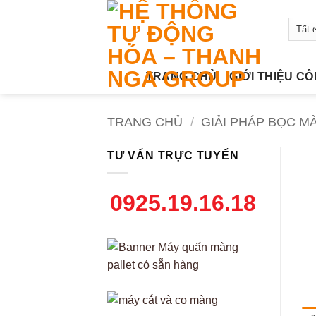
Bỏ
qua
nội
dung
TRANG CHỦ
GIỚI THIỆU C
TRANG CHỦ
/
GIẢI PHÁP BỌC M
TƯ VẤN TRỰC TUYẾN
0925.19.16.18