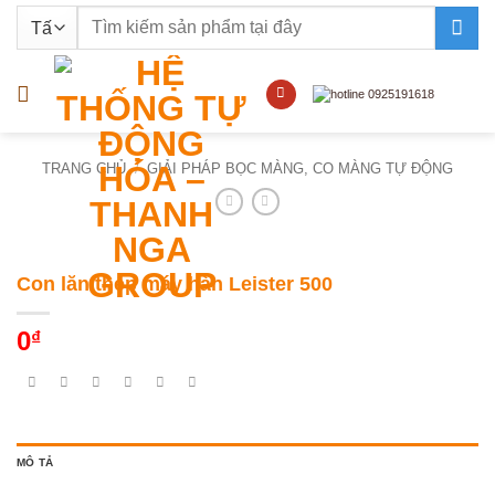
Bỏ
Tìm
qua
kiếm:
nội
dung
TRANG CHỦ
/
GIẢI PHÁP BỌC MÀNG, CO MÀNG TỰ ĐỘNG
Con lăn thép máy hàn Leister 500
0
₫
MÔ TẢ