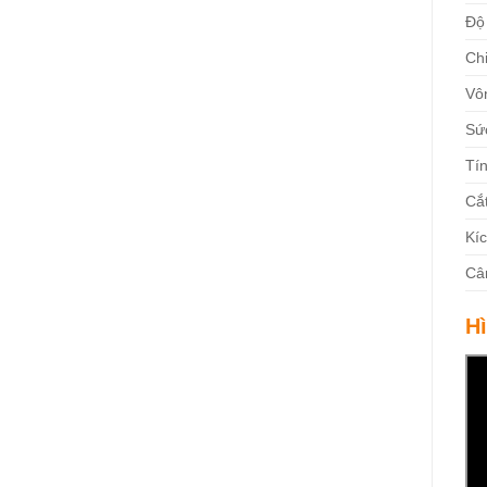
Độ 
Chi
Vô
Sứ
Tí
Cắ
Kí
Câ
H