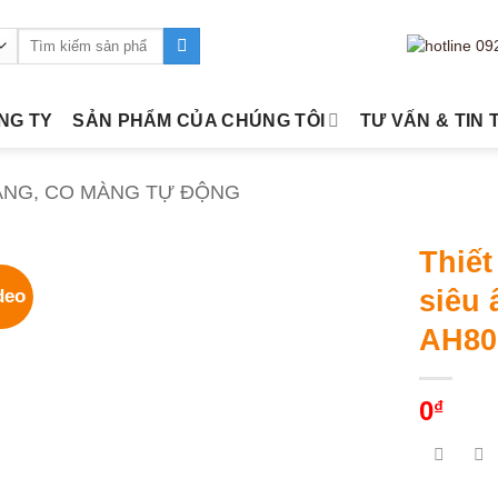
Tìm
kiếm:
ÔNG TY
SẢN PHẨM CỦA CHÚNG TÔI
TƯ VẤN & TIN 
ÀNG, CO MÀNG TỰ ĐỘNG
Thiết
siêu 
deo
AH80
0
₫