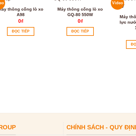
eo
Video
Máy thông cống lò xo
Máy thông cống lò xo
A98
GQ-80 550W
Máy th
0
₫
0
₫
lực nướ
ĐỌC TIẾP
ĐỌC TIẾP
ĐỌ
GROUP
CHÍNH SÁCH - QUY ĐỊN