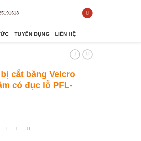
TỨC
TUYỂN DỤNG
LIÊN HỆ
 bị cắt băng Velcro
âm có đục lỗ PFL-