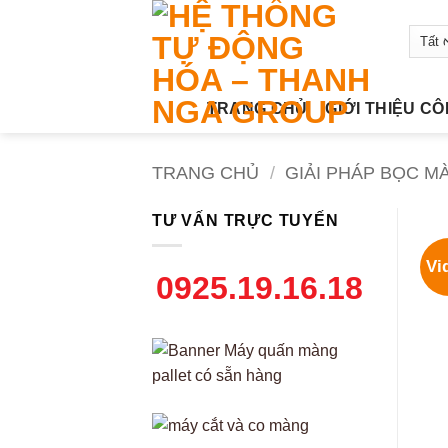
Bỏ
qua
nội
dung
TRANG CHỦ
GIỚI THIỆU C
TRANG CHỦ
/
GIẢI PHÁP BỌC M
TƯ VẤN TRỰC TUYẾN
Vi
0925.19.16.18