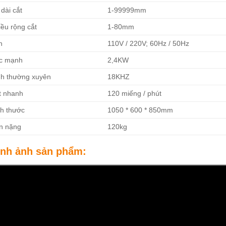
dài cắt
1-99999mm
ều rộng cắt
1-80mm
n
110V / 220V; 60Hz / 50Hz
c mạnh
2,4KW
nh thường xuyên
18KHZ
t nhanh
120 miếng / phút
ch thước
1050 * 600 * 850mm
n nặng
120kg
ình ảnh sản phẩm: