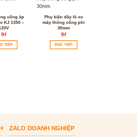
ông cống áp
Phụ kiện dây lò xo
c KJ 1350 –
máy thông cống phi
120V
30mm
0
₫
0
₫
C TIẾP
ĐỌC TIẾP
Máy hàn nhựa 
0
₫
ĐỌC TIẾP
H
ZALO DOANH NGHIỆP