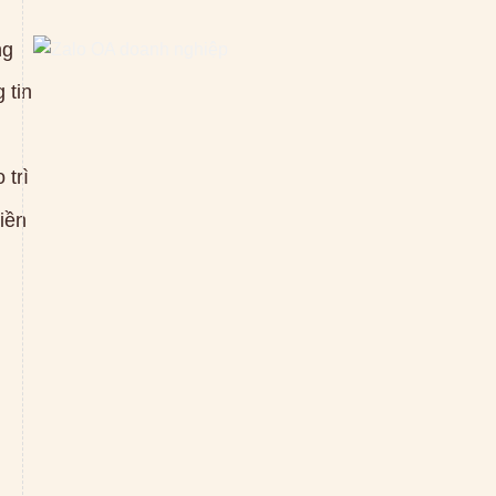
ng
 tin
 trì
tiền