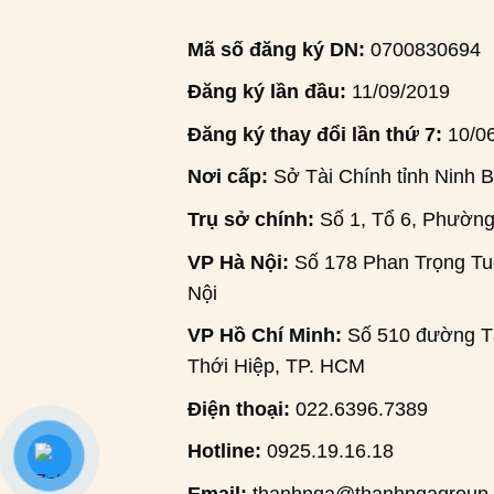
Mã số đăng ký DN:
0700830694
Đăng ký lần đầu:
11/09/2019
Đăng ký thay đổi lần thứ 7:
10/0
Nơi cấp:
Sở Tài Chính tỉnh Ninh B
Trụ sở chính:
Số 1, Tổ 6, Phường
VP Hà Nội:
Số 178 Phan Trọng Tuệ
Nội
VP Hồ Chí Minh:
Số 510 đường Tâ
Thới Hiệp, TP. HCM
Điện thoại:
022.6396.7389
Hotline:
0925.19.16.18
Email:
thanhnga@thanhngagroup