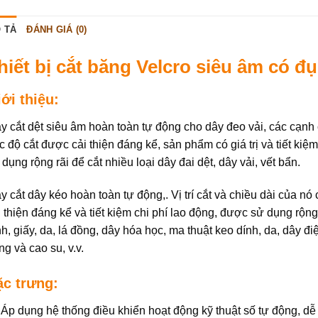
 TẢ
ĐÁNH GIÁ (0)
hiết bị cắt băng Velcro siêu âm có đ
ới thiệu:
y cắt dệt siêu âm hoàn toàn tự động cho dây đeo vải, các cạnh
c độ cắt được cải thiện đáng kể, sản phẩm có giá trị và tiết kiệ
 dụng rộng rãi để cắt nhiều loại dây đai dệt, dây vải, vết bẩn.
y cắt dây kéo hoàn toàn tự động,. Vị trí cắt và chiều dài của nó
i thiện đáng kể và tiết kiệm chi phí lao động, được sử dụng rộng
nh, giấy, da, lá đồng, dây hóa học, ma thuật keo dính, da, dây đi
ng và cao su, v.v.
ặc trưng:
Áp dụng hệ thống điều khiển hoạt động kỹ thuật số tự động, dễ