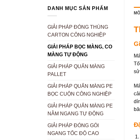
DANH MỤC SẢN PHẨM
MÔ
GIẢI PHÁP ĐÓNG THÙNG
T
CARTON CÔNG NGHIỆP
Gi
GIẢI PHÁP BỌC MÀNG, CO
MÀNG TỰ ĐỘNG
Má
Tố
GIẢI PHÁP QUẤN MÀNG
sử
PALLET
Má
GIẢI PHÁP QUẤN MÀNG PE
cả
BỌC CUỘN CÔNG NGHIỆP
dí
GIẢI PHÁP QUẤN MÀNG PE
bă
NẰM NGANG TỰ ĐỘNG
Đ
GIẢI PHÁP ĐÓNG GÓI
NGANG TỐC ĐỘ CAO