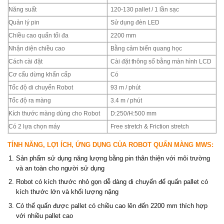
Năng suất
120-130 pallet / 1 lần sạc
Quản lý pin
Sử dụng đèn LED
Chiều cao quấn tối đa
2200 mm
Nhận diện chiều cao
Bằng cảm biến quang học
Cách cài đặt
Cài đặt thông số bằng màn hình LCD
Cơ cấu dừng khẩn cấp
Có
Tốc độ di chuyển Robot
93 m / phút
Tốc độ ra màng
3.4 m / phút
Kích thước màng dùng cho Robot
D:250/H:500 mm
Có 2 lựa chọn máy
Free stretch & Friction stretch
TÍNH NĂNG, LỢI ÍCH, ỨNG DỤNG CỦA ROBOT QUẤN MÀNG MWS:
Sản phẩm sử dụng năng lượng bằng pin thân thiện với môi trường
và an toàn cho người sử dụng
Robot có kích thước nhỏ gọn dễ dàng di chuyển để quấn pallet có
kích thước lớn và khối lượng nặng
Có thể quấn được pallet có chiều cao lên đến 2200 mm thích hợp
với nhiều pallet cao