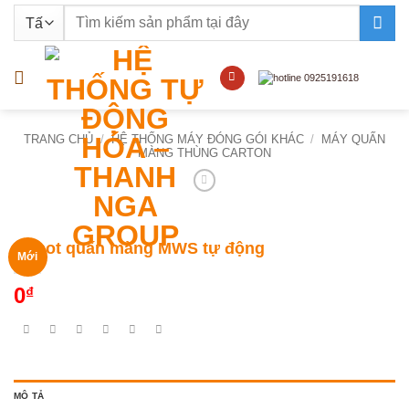
Bỏ
Tìm
qua
kiếm:
nội
dung
TRANG CHỦ
/
HỆ THỐNG MÁY ĐÓNG GÓI KHÁC
/
MÁY QUẤN
MÀNG THÙNG CARTON
Robot quấn màng MWS tự động
Mới
0
₫
MÔ TẢ