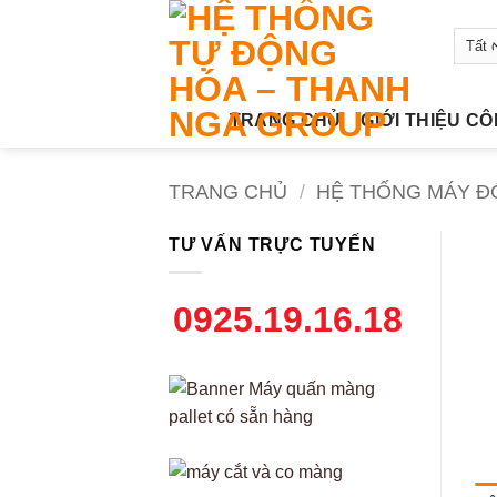
Bỏ
qua
nội
dung
TRANG CHỦ
GIỚI THIỆU C
TRANG CHỦ
/
HỆ THỐNG MÁY Đ
TƯ VẤN TRỰC TUYẾN
0925.19.16.18