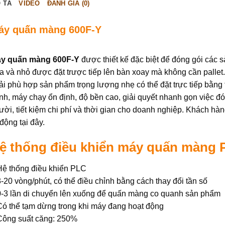
 TẢ
VIDEO
ĐÁNH GIÁ (0)
áy quấn màng 600F-Y
y quấn màng 600F-Y
được thiết kế đặc biệt để đóng gói các 
a và nhỏ được đặt trược tiếp lên bàn xoay mà không cần palle
ải phù hợp sản phẩm trọng lượng nhẹ có thể đặt trực tiếp bằng t
nh, máy chạy ổn định, độ bền cao, giải quyết nhanh gọn việc 
ười, tiết kiệm chi phí và thời gian cho doanh nghiệp. Khách hà
 động tại đây.
ệ thống điều khiển máy quấn màng P
Hệ thống điều khiển PLC
3-20 vòng/phút, có thể điều chỉnh bằng cách thay đổi tần số
0-3 lần di chuyển lên xuống để quấn màng co quanh sản phẩm
Có thể tạm dừng trong khi máy đang hoạt động
Công suất căng: 250%