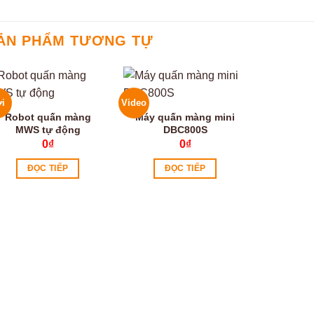
ẢN PHẨM TƯƠNG TỰ
i
Video
Robot quấn màng
Máy quấn màng mini
MWS tự động
DBC800S
0
₫
0
₫
ĐỌC TIẾP
ĐỌC TIẾP