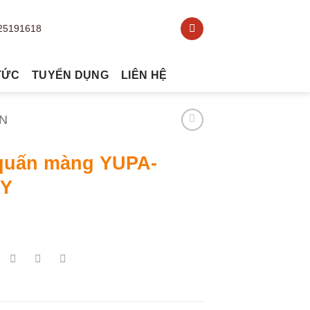
TỨC
TUYỂN DỤNG
LIÊN HỆ
N
quấn màng YUPA-
-Y