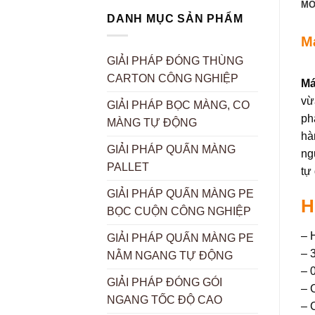
MÔ
DANH MỤC SẢN PHẨM
M
GIẢI PHÁP ĐÓNG THÙNG
CARTON CÔNG NGHIỆP
Má
vừ
GIẢI PHÁP BỌC MÀNG, CO
ph
MÀNG TỰ ĐỘNG
hà
GIẢI PHÁP QUẤN MÀNG
ng
PALLET
tự
GIẢI PHÁP QUẤN MÀNG PE
H
BỌC CUỘN CÔNG NGHIỆP
– 
GIẢI PHÁP QUẤN MÀNG PE
– 
NẰM NGANG TỰ ĐỘNG
– 
GIẢI PHÁP ĐÓNG GÓI
– 
NGANG TỐC ĐỘ CAO
– 