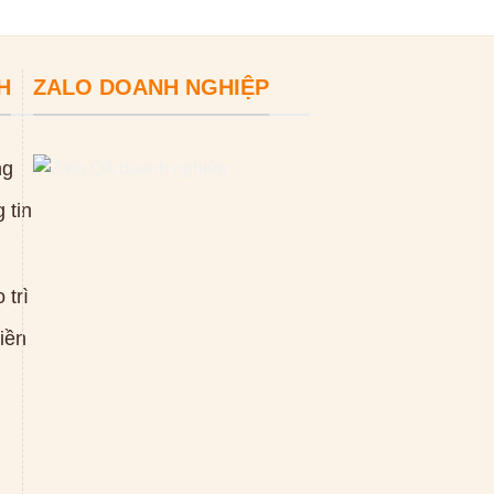
H
ZALO DOANH NGHIỆP
ng
 tin
 trì
tiền