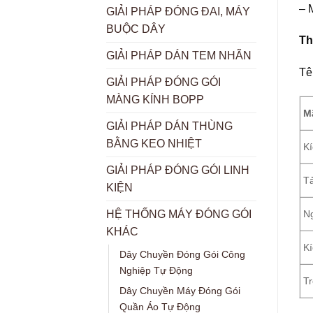
– 
GIẢI PHÁP ĐÓNG ĐAI, MÁY
BUỘC DÂY
Th
GIẢI PHÁP DÁN TEM NHÃN
Tê
GIẢI PHÁP ĐÓNG GÓI
MÀNG KÍNH BOPP
Mã
GIẢI PHÁP DÁN THÙNG
BẰNG KEO NHIỆT
Kí
GIẢI PHÁP ĐÓNG GÓI LINH
Tả
KIỆN
Ng
HỆ THỐNG MÁY ĐÓNG GÓI
KHÁC
Kí
Dây Chuyền Đóng Gói Công
Nghiệp Tự Động
Tr
Dây Chuyền Máy Đóng Gói
Quần Áo Tự Động