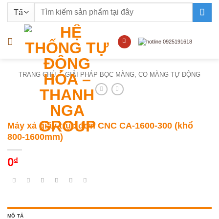
Bỏ
Tìm
qua
kiếm:
nội
dung
TRANG CHỦ
/
GIẢI PHÁP BỌC MÀNG, CO MÀNG TỰ ĐỘNG
Máy xả giấy trục đơn CNC CA-1600-300 (khổ
800-1600mm)
0
₫
MÔ TẢ