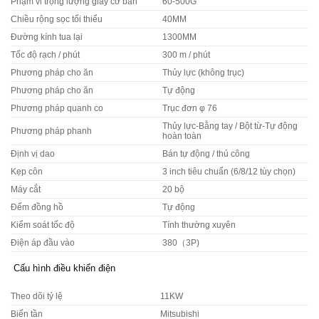
Phạm vi trọng lượng giấy cơ bản
60-500G
Chiều rộng sọc tối thiểu
40MM
Đường kính tua lại
1300MM
Tốc độ rạch / phút
300 m / phút
Phương pháp cho ăn
Thủy lực (không trục)
Phương pháp cho ăn
Tự động
Phương pháp quanh co
Trục đơn φ 76
Thủy lực-Bằng tay / Bột từ-Tự động
Phương pháp phanh
hoàn toàn
Định vị dao
Bán tự động / thủ công
Kẹp côn
3 inch tiêu chuẩn (6/8/12 tùy chọn)
Máy cắt
20 bộ
Đếm đồng hồ
Tự động
Kiểm soát tốc độ
Tính thường xuyên
Điện áp đầu vào
380（3P)
Cấu hình điều khiển điện
Theo dõi tỷ lệ
11KW
Biến tần
Mitsubishi