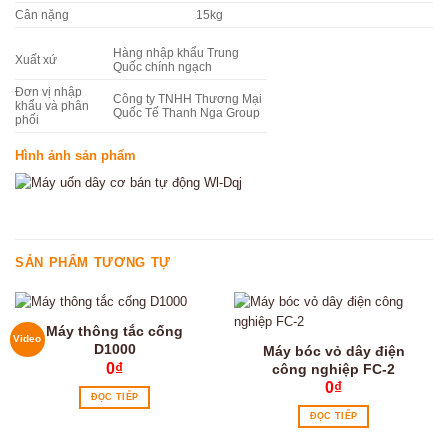
Cân nặng
15kg
Hàng nhập khẩu Trung
Xuất xứ
Quốc chính ngạch
Đơn vị nhập
Công ty TNHH Thương Mại
khẩu và phân
Quốc Tế Thanh Nga Group
phối
Hình ảnh sản phẩm
SẢN PHẨM TƯƠNG TỰ
Máy thông tắc cống
Video
D1000
Máy bóc vỏ dây điện
0
₫
công nghiệp FC-2
0
₫
ĐỌC TIẾP
ĐỌC TIẾP