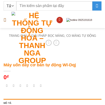
Bỏ
Tìm
qua
kiếm:
nội
dung
TRANG CHỦ
/
GIẢI PHÁP BỌC MÀNG, CO MÀNG TỰ ĐỘNG
Máy uốn dây cơ bán tự động Wl-Dqj
0
₫
MÔ TẢ