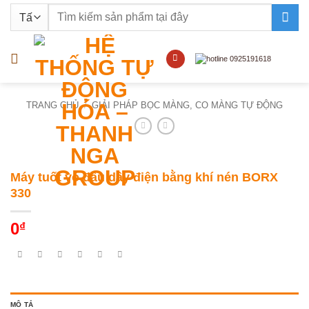
Bỏ
Tìm
qua
kiếm:
nội
dung
TRANG CHỦ
/
GIẢI PHÁP BỌC MÀNG, CO MÀNG TỰ ĐỘNG
Máy tuốt vỏ đầu dây điện bằng khí nén BORX
330
0
₫
MÔ TẢ