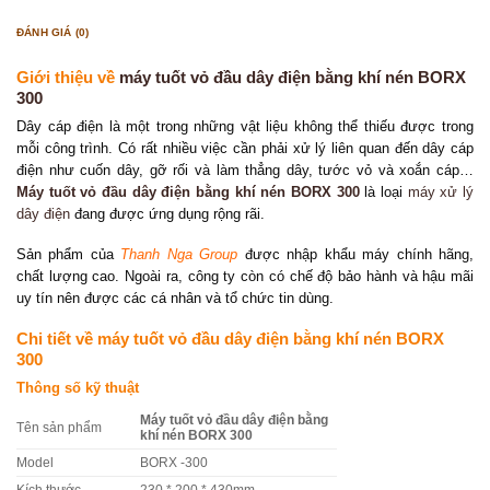
ĐÁNH GIÁ (0)
Giới thiệu về
máy tuốt vỏ đầu dây điện bằng khí nén BORX
300
Dây cáp điện là một trong những vật liệu không thể thiếu được trong
mỗi công trình. Có rất nhiều việc cần phải xử lý liên quan đến dây cáp
điện như cuốn dây, gỡ rối và làm thẳng dây, tước vỏ và xoắn cáp…
Máy tuốt vỏ đầu dây điện bằng khí nén BORX 300
là loại
máy xử lý
dây điện
đang được ứng dụng rộng rãi.
Sản phẩm của
Thanh Nga Group
được nhập khẩu máy chính hãng,
chất lượng cao. Ngoài ra, công ty còn có chế độ bảo hành và hậu mãi
uy tín nên được các cá nhân và tổ chức tin dùng.
Chi tiết về
máy tuốt vỏ đầu dây điện bằng khí nén BORX
300
Thông số kỹ thuật
Máy tuốt vỏ đầu dây điện bằng
Tên sản phẩm
khí nén BORX 300
Model
BORX -300
Kích thước
230 * 200 * 430mm