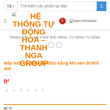
Bỏ
Tìm
qua
kiếm:
nội
dung
TRANG CHỦ
/
GIẢI PHÁP BỌC MÀNG, CO MÀNG TỰ ĐỘNG
Máy tuốt vỏ đầu dây điện bằng khí nén BORX
300
0
₫
MÔ TẢ