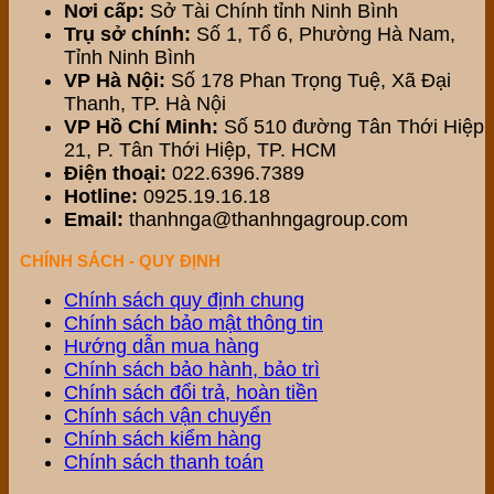
Nơi cấp:
Sở Tài Chính tỉnh Ninh Bình
Trụ sở chính:
Số 1, Tổ 6, Phường Hà Nam,
Tỉnh Ninh Bình
VP Hà Nội:
Số 178 Phan Trọng Tuệ, Xã Đại
Thanh, TP. Hà Nội
VP Hồ Chí Minh:
Số 510 đường Tân Thới Hiệp
21, P. Tân Thới Hiệp, TP. HCM
Điện thoại:
022.6396.7389
Hotline:
0925.19.16.18
Email:
thanhnga@thanhngagroup.com
CHÍNH SÁCH - QUY ĐỊNH
Chính sách quy định chung
Chính sách bảo mật thông tin
Hướng dẫn mua hàng
Chính sách bảo hành, bảo trì
Chính sách đổi trả, hoàn tiền
Chính sách vận chuyển
Chính sách kiểm hàng
Chính sách thanh toán