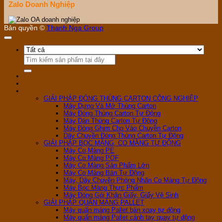
Zalo Doanh Nghiệp
Bản quyền ©
Thanh Nga Group
Tìm
kiếm:
Trang chủ
Giới Thiệu Công Ty
Sản phẩm của chúng tôi
GIẢI PHÁP ĐÓNG THÙNG CARTON CÔNG NGHIỆP
Máy Dựng Và Mở Thùng Carton
Máy Đóng Thùng Carton Tự Động
Máy Dán Thùng Carton Tự Động
Máy Đóng Ghim Cho Vào Chuyền Carton
Dây Chuyền Đóng Thùng Carton Tự Động
GIẢI PHÁP BỌC MÀNG, CO MÀNG TỰ ĐỘNG
Máy Co Màng PE
Máy Co Màng POF
Máy Co Màng Sản Phẩm Lớn
Máy Co Màng Bán Tự Động
Máy, Dây Chuyền Phóng Nhãn Co Màng Tự Động
Máy Bọc Màng Thực Phẩm
Máy Đóng Gói Khăn Giấy, Giấy Vệ Sinh
GIẢI PHÁP QUẤN MÀNG PALLET
Máy quấn màng Pallet bàn xoay tự động
Máy quấn màng Pallet cánh tay quay tự động