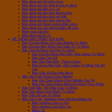
Máy đóng gói linh kiện nhựa
Máy đóng gói cân định lượng tự động
Máy đóng gói đếm trục vít
Máy đóng gói phụ kiện đường ống
Máy đóng gói phụ kiện nội thất
Máy đóng gói phụ kiện phòng tắm
Máy đóng gói thùng carton phần cứng
Máy đóng gói văn phòng phẩm đồ chơi
Mâm rung cấp liệu
Máy đóng gói ốc vít
HỆ THỐNG MÁY ĐÓNG GÓI KHÁC
Dây Chuyền Đóng Gói Công Nghiệp Tự Động
Dây Chuyền Máy Đóng Gói Quần Áo Tự Động
Dây Chuyền Đóng Gói Hộp Tự Động
Dây Chuyền Đóng Hộp Giấy, Hộp Carton Tự Động
Máy Dán Cửa Sổ
Máy Dán Hộp Giấy, Thùng Carton
Máy Dựng Hộp Giấy, Hộp Carton Tự Động Tốc Độ
Cao
Máy Gấp Và Dán Hộp Nhựa
Máy Hút Chân Không Công Nghiệp
Máy Hút Chân Không Công Nghiệp Cho Túi
Máy Hút Chân Không Đóng Gói Khay Thực Phẩm
Máy Siết Nắp, Vặn Nắp Chai Tự Động
Máy Dán Màng Seal Nhôm Tự Động
Máy Viền Mí Lon Tự Động
Máy Lật Cuộn, Nghiêng Cuộn Kết Hợp Băng Tải
Máy nghiêng cuộn cơ khí
Máy nghiêng cuộn thủy lực
Băng Tải