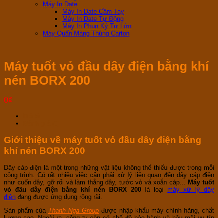
Máy In Date
Máy In Date Cầm Tay
Máy In Date Tự Động
Máy In Phun Ký Tự Lớn
Máy Quấn Màng Thùng Carton
Máy tuốt vỏ đầu dây điện bằng khí
nén BORX 200
0
₫
Mô tả
Đánh giá (0)
Giới thiệu về máy tuốt vỏ đầu dây điện bằng
khí nén BORX 200
Dây cáp điện là một trong những vật liệu không thể thiếu được trong mỗi
công trình. Có rất nhiều việc cần phải xử lý liên quan đến dây cáp điện
như cuốn dây, gỡ rối và làm thẳng dây, tước vỏ và xoắn cáp…
Máy tuốt
vỏ đầu dây điện bằng khí nén BORX 200
là loại
máy xử lý dây
điện
đang được ứng dụng rộng rãi.
Sản phẩm của
Thanh Nga Group
được nhập khẩu máy chính hãng, chất
lượng cao. Ngoài ra, công ty còn có chế độ bảo hành và hậu mãi uy tín