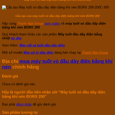
Cấu tạo của máy tuốt vỏ đầu dây điện bằng khí nén BORX 200
Hãy cùng
Thanh Nga Group
xem video
về
máy tuốt vỏ đầu dây điện
bằng khí nén BORX 200
Quý khách tham khảo các sản phẩm
Máy tuốt đầu dây điện bằng
nhiệt
tại đây
Xem thêm:
Máy cắt và tuốt đầu dây điện
Một số model
Máy xử lý dây điện
đang bán chạy tại
Thanh Nga Group
Địa chỉ
mua máy tuốt vỏ đầu dây điện bằng khí
nén
chính hãng
Đánh giá
Chưa có đánh giá nào.
Hãy là người đầu tiên nhận xét “Máy tuốt vỏ đầu dây điện
bằng khí nén BORX 200”
Bạn phải
đăng nhập
để gửi đánh giá.
Sản phẩm tương tự