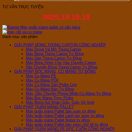
TƯ VẤN TRỰC TUYẾN
0925.19.16.18
Danh mục sản phẩm
GIẢI PHÁP ĐÓNG THÙNG CARTON CÔNG NGHIỆP
Máy Dựng Và Mở Thùng Carton
Máy Đóng Thùng Carton Tự Động
Máy Dán Thùng Carton Tự Động
Máy Đóng Ghim Cho Vào Chuyền Carton
Dây Chuyền Đóng Thùng Carton Tự Động
GIẢI PHÁP BỌC MÀNG, CO MÀNG TỰ ĐỘNG
Máy Co Màng PE
Máy Co Màng POF
Máy Co Màng Sản Phẩm Lớn
Máy Co Màng Bán Tự Động
Máy, Dây Chuyền Phóng Nhãn Co Màng Tự Động
Máy Bọc Màng Thực Phẩm
Máy Đóng Gói Khăn Giấy, Giấy Vệ Sinh
GIẢI PHÁP QUẤN MÀNG PALLET
Máy quấn màng Pallet bàn xoay tự động
Máy quấn màng Pallet cánh tay quay tự động
Máy quấn màng Pallet Robot tự động
Máy quấn màng Pallet bàn xoay chữ M tự động
GIẢI PHÁP QUẤN MÀNG PE BỌC CUỘN CÔNG NGHIỆP