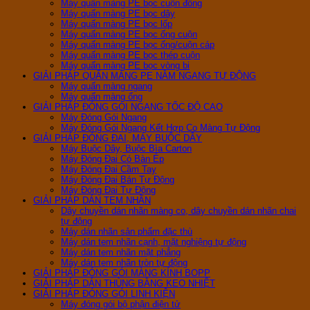
Máy quấn màng PE bọc cuộn đồng
Máy quấn màng PE bọc dây
Máy quấn màng PE bọc lốp
Máy quấn màng PE bọc ống cuộn
Máy quấn màng PE bọc ống/cuộn cáp
Máy quấn màng PE bọc thép cuộn
Máy quấn màng PE bọc vòng bi
GIẢI PHÁP QUẤN MÀNG PE NẰM NGANG TỰ ĐỘNG
Máy quấn màng ngang
Máy quấn màng ống
GIẢI PHÁP ĐÓNG GÓI NGANG TỐC ĐỘ CAO
Máy Đóng Gói Ngang
Máy Đóng Gói Ngang Kết Hợp Co Màng Tự Động
GIẢI PHÁP ĐÓNG ĐAI, MÁY BUỘC DÂY
Máy Buộc Dây, Buộc Bìa Carton
Máy Đóng Đai Có Bàn Ép
Máy Đóng Đai Cầm Tay
Máy Đóng Đai Bán Tự Động
Máy Đóng Đai Tự Động
GIẢI PHÁP DÁN TEM NHÃN
Dây chuyền dán nhãn màng co, dây chuyền dán nhãn chai
tự động
Máy dán nhãn sản phẩm đặc thù
Máy dán tem nhãn cạnh, mặt nghiệng tự động
Máy dán tem nhãn mặt phẳng
Máy dán tem nhãn tròn tự động
GIẢI PHÁP ĐÓNG GÓI MÀNG KÍNH BOPP
GIẢI PHÁP DÁN THÙNG BẰNG KEO NHIỆT
GIẢI PHÁP ĐÓNG GÓI LINH KIỆN
Máy đóng gói bộ phận điện tử