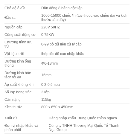
Chế độ ổ đĩa
Dẫn động 8 bánh độc lập
1000-15000 chiếc / h (tùy thuộc vào chiều dài và kích
Đầu ra
thước của dây)
Nguồn cấp
220V 50HZ
Công suất động cơ
0,75KW
Chương trình lưu
0-99 bộ dữ liệu xử lý cáp
trữ
Vật liệu lưỡi
thép tốc độ cao nhập khẩu
Đường kính ống
Φ6-18mm
thông
Đường kính bóc
16mm
tách tối đa
Áp suất không khí
0,2-0,6mpa
Số lớp bong tróc
3 lớp
Cân nặng
115kg
Kích thước
800 x 650 x 450mm
Xuất xứ
Hàng nhập khẩu Trung Quốc chính ngạch
Đơn vị nhập khẩu và
Công ty TNHH Thương Mại Quốc Tế Thanh
phân phối
Nga Group