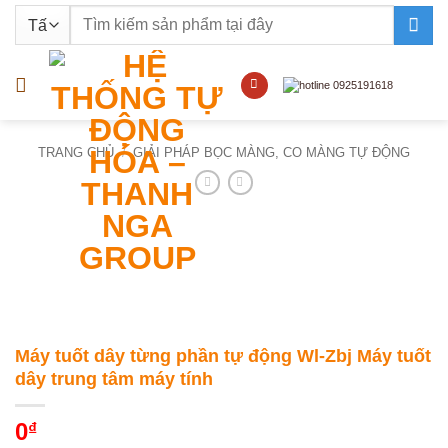
Bỏ
Tìm
qua
kiếm:
nội
dung
TRANG CHỦ
/
GIẢI PHÁP BỌC MÀNG, CO MÀNG TỰ ĐỘNG
Máy tuốt dây từng phần tự động Wl-Zbj Máy tuốt
dây trung tâm máy tính
0
₫