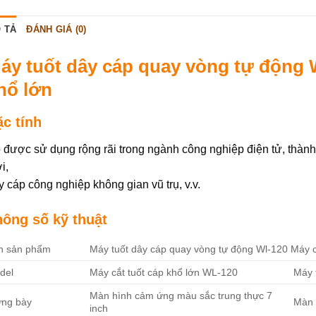
 TẢ
ĐÁNH GIÁ (0)
áy tuốt dây cáp quay vòng tự động 
hổ lớn
c tính
 được sử dụng rộng rãi trong ngành công nghiệp điện tử, thành ph
i,
y cáp công nghiệp không gian vũ trụ, v.v.
hông số kỹ thuật
n sản phẩm
Máy tuốt dây cáp quay vòng tự động Wl-120 Máy c
del
Máy cắt tuốt cáp khổ lớn WL-120
Máy 
Màn hình cảm ứng màu sắc trung thực 7
ưng bày
Màn 
inch