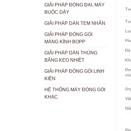
GIẢI PHÁP ĐÓNG ĐAI, MÁY
Tư
BUỘC DÂY
Tư
GIẢI PHÁP DÁN TEM NHÃN
Lo
GIẢI PHÁP ĐÓNG GÓI
Ph
MÀNG KÍNH BOPP
Độ 
GIẢI PHÁP DÁN THÙNG
Kh
BẰNG KEO NHIỆT
Đư
GIẢI PHÁP ĐÓNG GÓI LINH
củ
KIỆN
ốn
HỆ THỐNG MÁY ĐÓNG GÓI
KHÁC
Vật
Nă
Ph