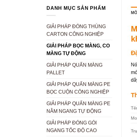
DANH MỤC SẢN PHẨM
MÔ
GIẢI PHÁP ĐÓNG THÙNG
M
CARTON CÔNG NGHIỆP
k
GIẢI PHÁP BỌC MÀNG, CO
Đặ
MÀNG TỰ ĐỘNG
Nó
GIẢI PHÁP QUẤN MÀNG
mớ
PALLET
dâ
GIẢI PHÁP QUẤN MÀNG PE
BỌC CUỘN CÔNG NGHIỆP
T
GIẢI PHÁP QUẤN MÀNG PE
Tê
NẰM NGANG TỰ ĐỘNG
Mo
GIẢI PHÁP ĐÓNG GÓI
NGANG TỐC ĐỘ CAO
Tr