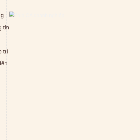
ng
 tin
 trì
tiền