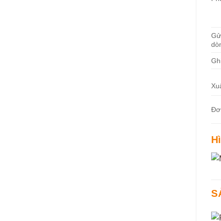
Gử
dò
Gh
Xu
Đơ
H
S