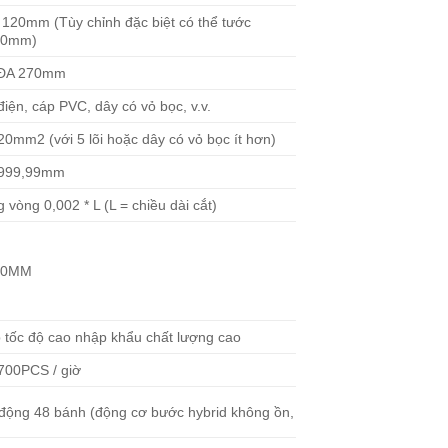
120mm (Tùy chỉnh đặc biệt có thể tước
00mm)
 ĐA 270mm
điện, cáp PVC, dây có vỏ bọc, v.v.
20mm2 (với 5 lõi hoặc dây có vỏ bọc ít hơn)
9999,99mm
 vòng 0,002 * L (L = chiều dài cắt)
 30MM
 tốc độ cao nhập khẩu chất lượng cao
700PCS / giờ
động 48 bánh (động cơ bước hybrid không ồn,