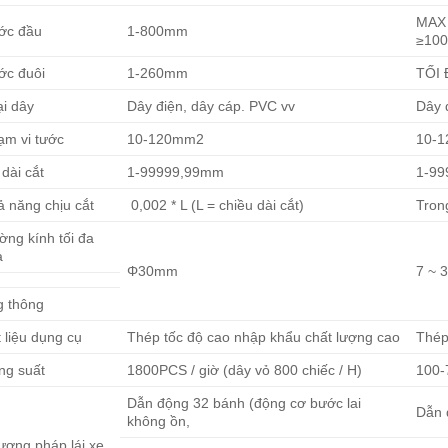
MAX 
ớc đầu
1-800mm
≥10
ớc đuôi
1-260mm
TỐI
ại dây
Dây điện, dây cáp. PVC vv
Dây 
ạm vi tước
10-120mm2
10-1
dài cắt
1-99999,99mm
1-9
ả năng chịu cắt
0,002 * L (L = chiều dài cắt)
Trong
ờng kính tối đa
a
Φ30mm
7 ~
g thông
 liệu dụng cụ
Thép tốc độ cao nhập khẩu chất lượng cao
Thép
ng suất
1800PCS / giờ (dây vỏ 800 chiếc / H)
100-
Dẫn động 32 bánh (động cơ bước lai
Dẫn 
không ồn,
ương pháp lái xe