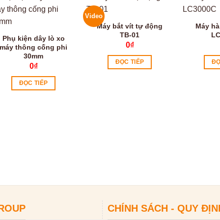
Video
Máy bắt vít tự động
Máy hà
TB-01
LC
Phụ kiện dây lò xo
0
₫
máy thông cống phi
30mm
ĐỌC TIẾP
ĐỌ
0
₫
ĐỌC TIẾP
GROUP
CHÍNH SÁCH - QUY ĐỊN