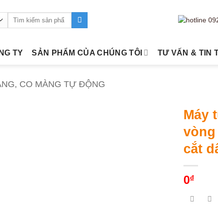
Tìm
kiếm:
ÔNG TY
SẢN PHẨM CỦA CHÚNG TÔI
TƯ VẤN & TIN 
ÀNG, CO MÀNG TỰ ĐỘNG
Máy t
vòng
cắt d
0
₫