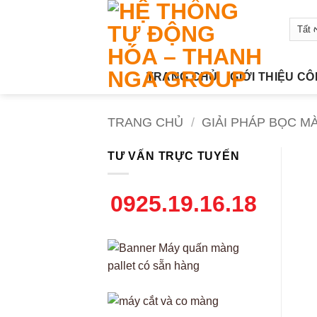
Bỏ
qua
nội
dung
TRANG CHỦ
GIỚI THIỆU C
TRANG CHỦ
/
GIẢI PHÁP BỌC M
TƯ VẤN TRỰC TUYẾN
0925.19.16.18