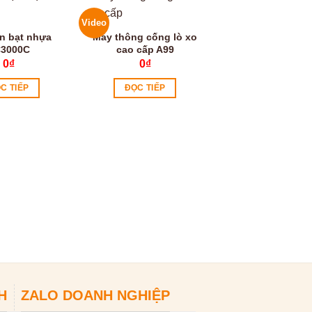
Video
n bạt nhựa
Máy thông cống lò xo
3000C
cao cấp A99
0
₫
0
₫
C TIẾP
ĐỌC TIẾP
Máy hàn bạt LST
0
₫
ĐỌC TIẾP
H
ZALO DOANH NGHIỆP