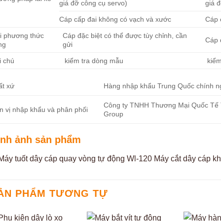
giá đỡ công cụ servo)
giá 
Cáp cấp đai không có vạch và xước
Cáp 
i phương thức
Cáp đặc biệt có thể được tùy chỉnh, cần
Cáp 
ng
gửi
i chú
kiểm tra dòng mẫu
kiểm
ất xứ
Hàng nhập khẩu Trung Quốc chính n
Công ty TNHH Thương Mại Quốc Tế
n vị nhập khẩu và phân phối
Group
ình ảnh sản phẩm
ẢN PHẨM TƯƠNG TỰ