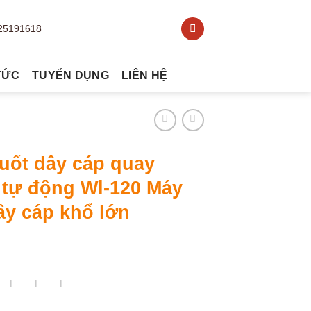
TỨC
TUYỂN DỤNG
LIÊN HỆ
uốt dây cáp quay
 tự động Wl-120 Máy
ây cáp khổ lớn