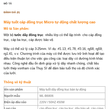
MÔ TẢ
ĐÁNH GIÁ (0)
Máy tuốt cáp đồng trục Micro tự động chất lượng cao
Mô tả Sản phẩm:
Một bộ
tước dây đồng trục
nhiều lớp có thể lập trình cho cáp đồng
trục, cáp ba trục, cáp được bảo vệ.
Máy có thể xử lý cáp 3-25mm. Ví dụ: rf1.13; rf1.78, rf3.16; rg58, rg59;
rg1.41, v.v. Chương trình của máy có thể được lưu trữ linh hoạt để tạo
điều kiện thuận lợi cho việc gia công các loại dây có đường kính khác
nhau. Công nghệ đầu ổn định giúp xử lý dây nhanh chóng, chất liệu
lưỡi thép vonfram của Thụy Sĩ để đảm bảo tuổi thọ và độ chính xác
của lưỡi.
Thông số kỹ thuật
tên sản phẩm
Máy tuốt dây đồng trục bán tự động
Người mẫu
WL-B6806
Điện áp đầu vào
220V / 50HZ 450W
Loại cáp
cáp đồng trục, cáp ba trục, dây bảo vệ, cáp cứng