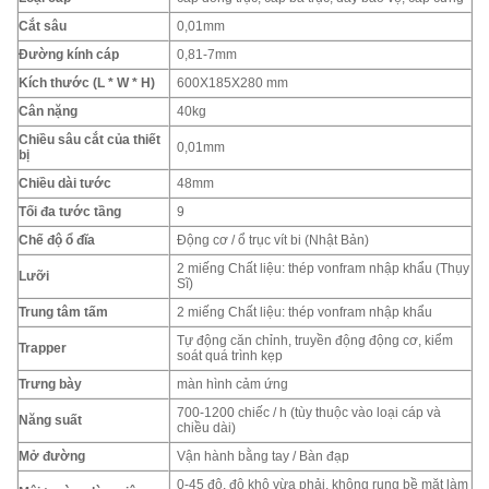
Cắt sâu
0,01mm
Đường kính cáp
0,81-7mm
Kích thước (L * W * H)
600X185X280 mm
Cân nặng
40kg
Chiều sâu cắt của thiết
0,01mm
bị
Chiều dài tước
48mm
Tối đa tước tầng
9
Chế độ ổ đĩa
Động cơ / ổ trục vít bi (Nhật Bản)
2 miếng Chất liệu: thép vonfram nhập khẩu (Thụy
Lưỡi
Sĩ)
Trung tâm tấm
2 miếng Chất liệu: thép vonfram nhập khẩu
Tự động căn chỉnh, truyền động động cơ, kiểm
Trapper
soát quá trình kẹp
Trưng bày
màn hình cảm ứng
700-1200 chiếc / h (tùy thuộc vào loại cáp và
Năng suất
chiều dài)
Mở đường
Vận hành bằng tay / Bàn đạp
0-45 độ, độ khô vừa phải, không rung bề mặt làm