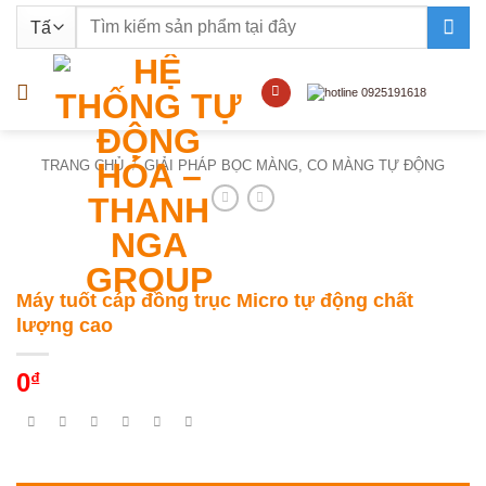
Bỏ
Tìm
qua
kiếm:
nội
dung
TRANG CHỦ
/
GIẢI PHÁP BỌC MÀNG, CO MÀNG TỰ ĐỘNG
Máy tuốt cáp đồng trục Micro tự động chất
lượng cao
0
₫