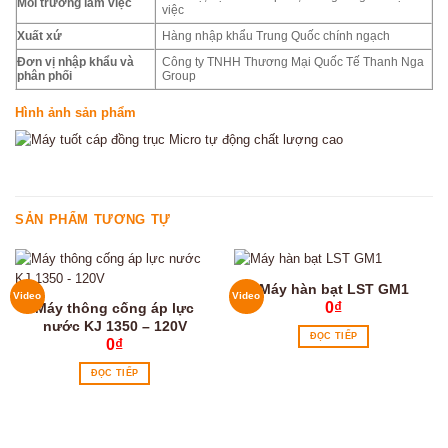
Môi trường làm việc
việc
Xuất xứ
Hàng nhập khẩu Trung Quốc chính ngạch
Đơn vị nhập khẩu và
Công ty TNHH Thương Mại Quốc Tế Thanh Nga
phân phối
Group
Hình ảnh sản phẩm
SẢN PHẨM TƯƠNG TỰ
Máy hàn bạt LST GM1
Video
Video
0
₫
Máy thông cống áp lực
nước KJ 1350 – 120V
ĐỌC TIẾP
0
₫
ĐỌC TIẾP