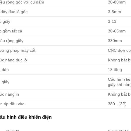
iều rộng góc với cú đấm
30-80mm
 dày đục lỗ góc
3-5mm
p giấy
3-13
o gồm tất cả
30-65mm
ều rộng giấy
330mm
ương pháp máy cắt
CNC đơn cự
ức năng đục lỗ
Không bắt b
á dán
13 tầng
Cấu hình tiê
 giấy
giấy khí nén
ức năng in
Không bắt b
ện áp đầu vào
380 （3P)
ấu hình điều khiển điện