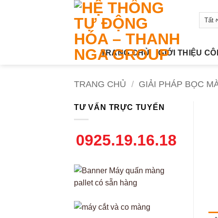
Bỏ
qua
nội
dung
TRANG CHỦ
GIỚI THIỆU C
TRANG CHỦ
/
GIẢI PHÁP BỌC M
TƯ VẤN TRỰC TUYẾN
0925.19.16.18