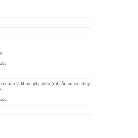
c
uộc
u chuẩn là khay giấy chéo (rất sẵn có với khay
)
uộc