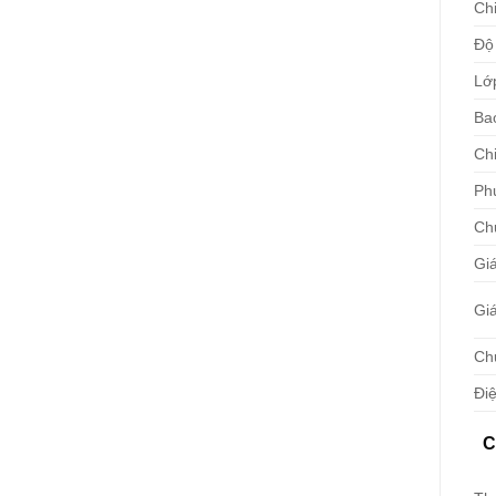
Ch
Độ
Lớ
Ba
Chi
Ph
Ch
Gi
Giá
Ch
Đi
C