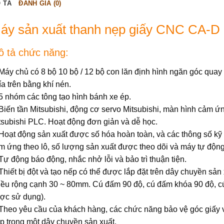
 TẢ
ĐÁNH GIÁ (0)
áy sản xuất thanh nẹp giấy CNC CA-D
 tả chức năng:
 Máy chủ có 8 bộ 10 bộ / 12 bộ con lăn định hình ngăn góc quay
ía trên bằng khí nén.
 5 nhóm các tông tạo hình bánh xe ép.
 Biến tần Mitsubishi, động cơ servo Mitsubishi, màn hình cảm ứ
tsubishi PLC. Hoạt động đơn giản và dễ học.
 Hoạt động sản xuất được số hóa hoàn toàn, và các thông số kỹ
m ứng theo lô, số lượng sản xuất được theo dõi và máy tự động 
 Tự động báo động, nhắc nhở lỗi và bảo trì thuận tiện.
 Thiết bị đột và tạo nếp có thể được lắp đặt trên dây chuyền sản
iều rộng cạnh 30 ~ 80mm. Cú đấm 90 độ, cú đấm khóa 90 độ, 
ợc sử dụng).
 Theo yêu cầu của khách hàng, các chức năng bảo vệ góc giấy 
p trong một dây chuyền sản xuất.