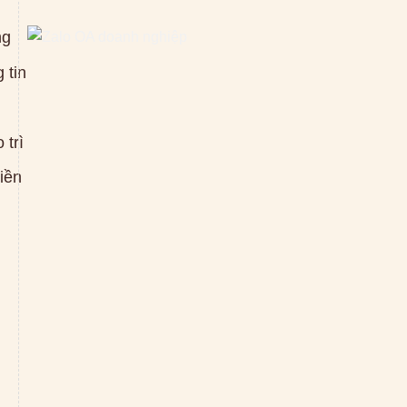
ng
 tin
 trì
tiền