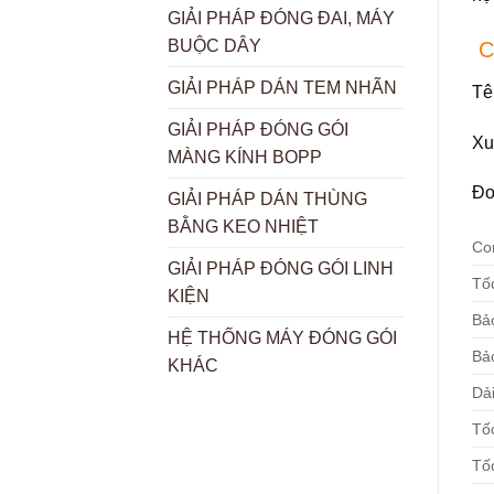
GIẢI PHÁP ĐÓNG ĐAI, MÁY
BUỘC DÂY
Cá
GIẢI PHÁP DÁN TEM NHÃN
Tê
GIẢI PHÁP ĐÓNG GÓI
Xu
MÀNG KÍNH BOPP
Đơ
GIẢI PHÁP DÁN THÙNG
BẰNG KEO NHIỆT
Con
GIẢI PHÁP ĐÓNG GÓI LINH
Tốc
KIỆN
Bả
HỆ THỐNG MÁY ĐÓNG GÓI
Bả
KHÁC
Dải
Tố
Tố