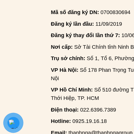
Mã số đăng ký DN:
0700830694
Đăng ký lần đầu:
11/09/2019
Đăng ký thay đổi lần thứ 7:
10/0
Nơi cấp:
Sở Tài Chính tỉnh Ninh B
Trụ sở chính:
Số 1, Tổ 6, Phường
VP Hà Nội:
Số 178 Phan Trọng Tuệ
Nội
VP Hồ Chí Minh:
Số 510 đường Tâ
Thới Hiệp, TP. HCM
Điện thoại:
022.6396.7389
Hotline:
0925.19.16.18
Email:
thanhnga@thanhngagroup