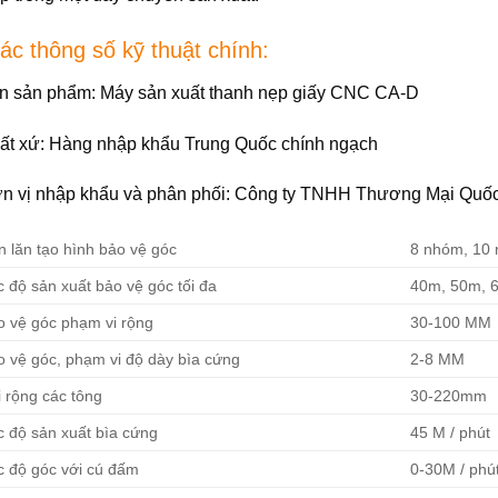
c thông số kỹ thuật chính:
n sản phẩm: Máy sản xuất thanh nẹp giấy CNC CA-D
ất xứ: Hàng nhập khẩu Trung Quốc chính ngạch
n vị nhập khẩu và phân phối: Công ty TNHH Thương Mại Quố
 lăn tạo hình bảo vệ góc
8 nhóm, 10 
 độ sản xuất bảo vệ góc tối đa
40m, 50m, 6
o vệ góc phạm vi rộng
30-100 MM
o vệ góc, phạm vi độ dày bìa cứng
2-8 MM
 rộng các tông
30-220mm
c độ sản xuất bìa cứng
45 M / phút
c độ góc với cú đấm
0-30M / phú