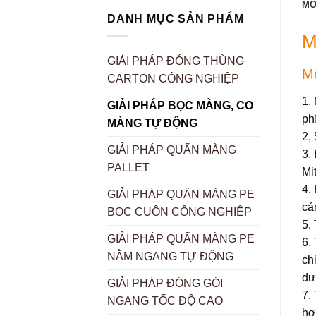
MÔ
DANH MỤC SẢN PHẨM
M
GIẢI PHÁP ĐÓNG THÙNG
Mô
CARTON CÔNG NGHIỆP
1.
GIẢI PHÁP BỌC MÀNG, CO
ph
MÀNG TỰ ĐỘNG
2,
GIẢI PHÁP QUẤN MÀNG
3.
PALLET
Mi
4.
GIẢI PHÁP QUẤN MÀNG PE
cả
BỌC CUỘN CÔNG NGHIỆP
5.
GIẢI PHÁP QUẤN MÀNG PE
6.
NẰM NGANG TỰ ĐỘNG
ch
đư
GIẢI PHÁP ĐÓNG GÓI
7.
NGANG TỐC ĐỘ CAO
hợ