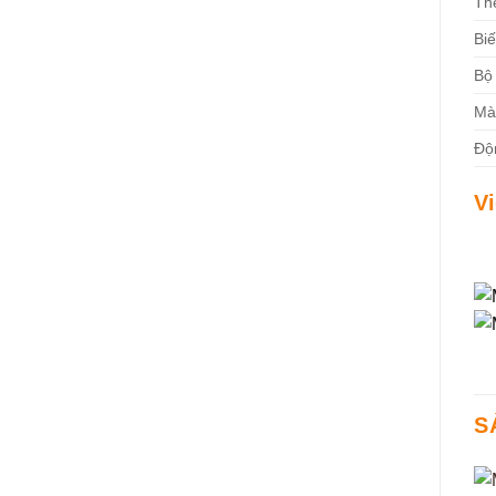
The
Biế
Bộ
Mà
Độ
V
S