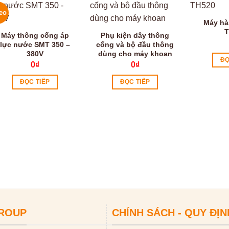
eo
Máy hà
T
Máy thông cống áp
Phụ kiện dây thông
lực nước SMT 350 –
cống và bộ đầu thông
380V
dùng cho máy khoan
ĐỌ
0
₫
0
₫
ĐỌC TIẾP
ĐỌC TIẾP
GROUP
CHÍNH SÁCH - QUY ĐỊN