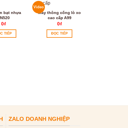
Video
Video
n bạt nhựa
Máy thông cống lò xo
N520
cao cấp A99
0
₫
0
₫
C TIẾP
ĐỌC TIẾP
Máy thông tắc cố
xo GQ 150 220
0
₫
ĐỌC TIẾP
H
ZALO DOANH NGHIỆP