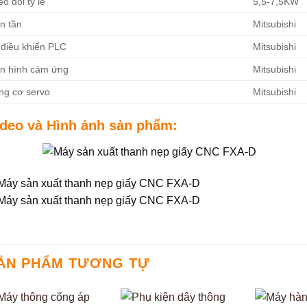
o dõi tỷ lệ
5,5-7,5KW
n tần
Mitsubishi
 điều khiển PLC
Mitsubishi
n hình cảm ứng
Mitsubishi
ng cơ servo
Mitsubishi
ideo và Hình ảnh sản phẩm:
ẢN PHẨM TƯƠNG TỰ