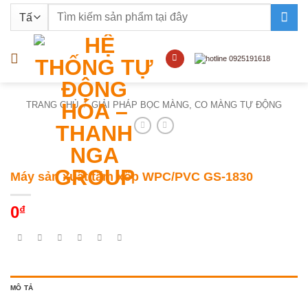
Bỏ
Tìm
qua
kiếm:
nội
dung
TRANG CHỦ
/
GIẢI PHÁP BỌC MÀNG, CO MÀNG TỰ ĐỘNG
Máy sản xuất tấm xốp WPC/PVC GS-1830
0
₫
MÔ TẢ