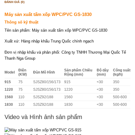
ĐÁNH GIÁ (0)
Máy sản xuất tấm xốp WPC/PVC GS-1830
Thông số kỹ thuật
Tên sản phẩm: Máy sản xuất tấm xốp WPC/PVC GS-1830
Xuất xứ: Hàng nhập khẩu Trung Quốc chính ngạch
Đơn vị nhập khẩu và phân phối: Công ty TNHH Thương Mại Quốc Tế
Thanh Nga Group
Điện
Sản phẩm Chiều
Độ dày
Công suất
Model
Đùn Mô Hình
(KW)
Rộng (mm)
(mm)
(kg/h)
915
75
SJSZ80/156/173
915
<30
350
1220
75
SJSZ80/156/173
1220
<30
350
1560
110
SJSZ92/188
1560
<30
500-600
1830
110
SJSZ92/188
1830
<30
500-600
Video và Hình ảnh sản phẩm