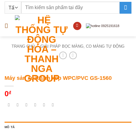
Bỏ
Tìm
qua
kiếm:
nội
dung
TRANG CHỦ
/
GIẢI PHÁP BỌC MÀNG, CO MÀNG TỰ ĐỘNG
Máy sản xuất tấm xốp WPC/PVC GS-1560
0
₫
MÔ TẢ