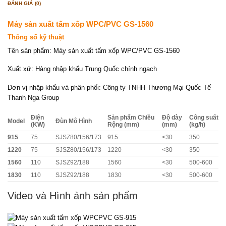
ĐÁNH GIÁ (0)
Máy sản xuất tấm xốp WPC/PVC GS-1560
Thông số kỹ thuật
Tên sản phẩm: Máy sản xuất tấm xốp WPC/PVC GS-1560
Xuất xứ: Hàng nhập khẩu Trung Quốc chính ngạch
Đơn vị nhập khẩu và phân phối: Công ty TNHH Thương Mại Quốc Tế
Thanh Nga Group
Điện
Sản phẩm Chiều
Độ dày
Công suất
Model
Đùn Mô Hình
(KW)
Rộng (mm)
(mm)
(kg/h)
915
75
SJSZ80/156/173
915
<30
350
1220
75
SJSZ80/156/173
1220
<30
350
1560
110
SJSZ92/188
1560
<30
500-600
1830
110
SJSZ92/188
1830
<30
500-600
Video và Hình ảnh sản phẩm