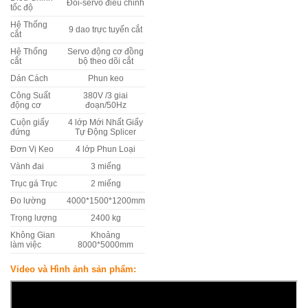
Đôi-servo điều chỉnh
tốc độ
Hệ Thống
9 dao trực tuyến cắt
cắt
Hệ Thống
Servo động cơ đồng
cắt
bộ theo dõi cắt
Dán Cách
Phun keo
Công Suất
380V /3 giai
động cơ
đoạn/50Hz
Cuộn giấy
4 lớp Mới Nhất Giấy
đứng
Tự Động Splicer
Đơn Vị Keo
4 lớp Phun Loại
Vành đai
3 miếng
Trục gá Trục
2 miếng
Đo lường
4000*1500*1200mm
Trọng lượng
2400 kg
Không Gian
Khoảng
làm việc
8000*5000mm
Video và Hình ảnh sản phẩm: