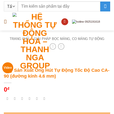
Bỏ
Tìm
qua
kiếm:
nội
dung
TRANG CHỦ
/
GIẢI PHÁP BỌC MÀNG, CO MÀNG TỰ ĐỘNG
Video
Máy Sản Xuất Ống Hút Tự Động Tốc Độ Cao CA-
90 (đường kính 4.6 mm)
0
₫