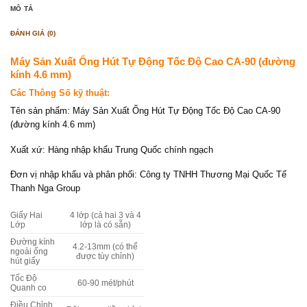
MÔ TẢ
ĐÁNH GIÁ (0)
Máy Sản Xuất Ống Hút Tự Động Tốc Độ Cao CA-90 (đường
kính 4.6 mm)
Các Thông Số kỹ thuật:
Tên sản phẩm: Máy Sản Xuất Ống Hút Tự Động Tốc Độ Cao CA-90
(đường kính 4.6 mm)
Xuất xứ: Hàng nhập khẩu Trung Quốc chính ngạch
Đơn vị nhập khẩu và phân phối: Công ty TNHH Thương Mại Quốc Tế
Thanh Nga Group
Giấy Hai
4 lớp (cả hai 3 và 4
Lớp
lớp là có sẵn)
Đường kính
4.2-13mm (có thể
ngoài ống
được tùy chỉnh)
hút giấy
Tốc Độ
60-90 mét/phút
Quanh co
Điều Chỉnh