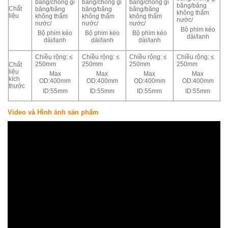
băng/chống gỉ
băng/chống gỉ
băng/chống gỉ
băng/băng
Chất
băng/băng
băng/băng
băng/băng
không thấm
liệu
không thấm
không thấm
không thấm
nước/
nước/
nước/
nước/
Bộ phim kéo
Bộ phim kéo
Bộ phim kéo
Bộ phim kéo
dài/lanh
dài/lanh
dài/lanh
dài/lanh
Chiều rộng: ≤
Chiều rộng: ≤
Chiều rộng: ≤
Chiều rộng: ≤
250mm
250mm
250mm
250mm
Chất
liệu
Max
Max
Max
Max
kích
OD:400mm
OD:400mm
OD:400mm
OD:400mm
thước
ID:55mm
ID:55mm
ID:55mm
ID:55mm
Video và Hình ảnh sản phẩm