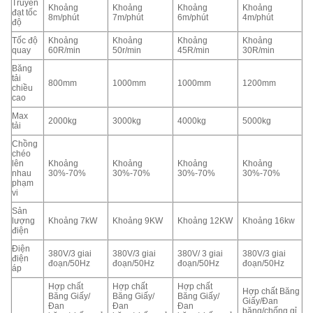
Truyền
Khoảng
Khoảng
Khoảng
Khoảng
đạt tốc
8m/phút
7m/phút
6m/phút
4m/phút
độ
Tốc độ
Khoảng
Khoảng
Khoảng
Khoảng
quay
60R/min
50r/min
45R/min
30R/min
Băng
tải
800mm
1000mm
1000mm
1200mm
chiều
cao
Max
2000kg
3000kg
4000kg
5000kg
tải
Chồng
chéo
lên
Khoảng
Khoảng
Khoảng
Khoảng
nhau
30%-70%
30%-70%
30%-70%
30%-70%
phạm
vi
Sản
lượng
Khoảng 7kW
Khoảng 9KW
Khoảng 12KW
Khoảng 16kw
điện
Điện
380V/3 giai
380V/3 giai
380V/ 3 giai
380V/3 giai
điện
đoạn/50Hz
đoạn/50Hz
đoạn/50Hz
đoạn/50Hz
áp
Hợp chất
Hợp chất
Hợp chất
Hợp chất Băng
Băng Giấy/
Băng Giấy/
Băng Giấy/
Giấy/Đan
Đan
Đan
Đan
băng/chống gỉ