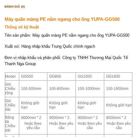
ĐÁNH GIÁ (0)
Máy quấn màng PE nằm ngang cho ống YUPA-GG500
Thông số kỹ thuật
Tên sản phẩm: Máy quấn màng PE nằm ngang cho ống YUPA-GG500
Xuất xứ: Hàng nhập khẩu Trung Quốc chính ngạch
Đơn vị nhập khẩu và phân phối: Công ty TNHH Thương Mại Quốc Tế
Thanh Nga Group
Model
GG500
GG800
GG1000
GG1600
Gói
Chiều
100-500mm
100-800mm
100-1000mm
100-1600mm
rộng
Gói
Không giới
Không giới
Không giới
Chiều
Không giới hạn
hạn
hạn
hạn
dài
Băng
9000mm * 2
9000mm * 2
9000mm * 2
9000mm * 2
tải
Hoặc theo
Hoặc theo yêu
Hoặc theo yêu
Hoặc theo yêu
Chiều
yêu cầu
cầu
cầu
cầu
dài