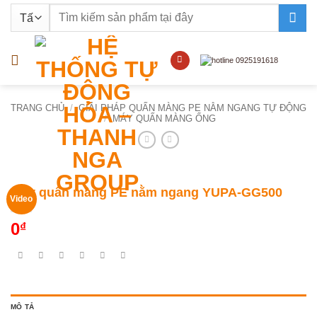
Bỏ
Tìm
qua
kiếm:
nội
dung
TRANG CHỦ
/
GIẢI PHÁP QUẤN MÀNG PE NẰM NGANG TỰ ĐỘNG
/
MÁY QUẤN MÀNG ỐNG
Máy quấn màng PE nằm ngang YUPA-GG500
Video
0
₫
MÔ TẢ