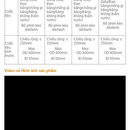
Giấy/Đan
Đan
Đan
Đan
băng/chống gỉ
băng/chống gỉ
băng/chống gỉ
băng/chống gỉ
băng/băng
Chất
băng/băng
băng/băng
băng/băng
không thấm
liệu
không thấm
không thấm
không thấm
nước/
nước/
nước/
nước/
Bộ phim kéo
Bộ phim kéo
Bộ phim kéo
Bộ phim kéo
dài/lanh
dài/lanh
dài/lanh
dài/lanh
Chiều rộng: ≤
Chiều rộng: ≤
Chiều rộng: ≤
Chiều rộng: ≤
250mm
250mm
250mm
250mm
Chất
liệu
Max
Max
Max
Max
kích
OD:400mm
OD:400mm
OD:400mm
OD:400mm
thước
ID:55mm
ID:55mm
ID:55mm
ID:55mm
Video và Hình ảnh sản phẩm