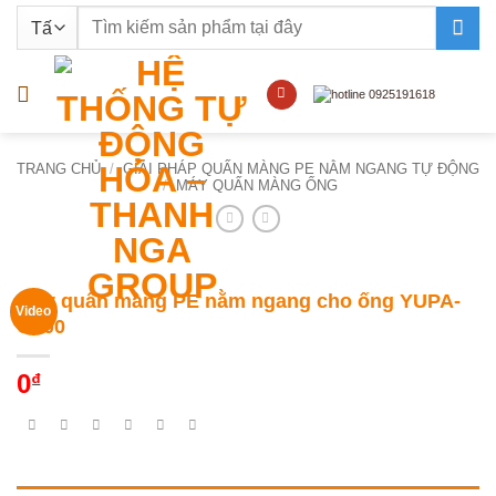
Bỏ
Tìm
qua
kiếm:
nội
dung
TRANG CHỦ
/
GIẢI PHÁP QUẤN MÀNG PE NẰM NGANG TỰ ĐỘNG
/
MÁY QUẤN MÀNG ỐNG
Máy quấn màng PE nằm ngang cho ống YUPA-
Video
G800
0
₫