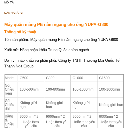
MÔ TẢ
ĐÁNH GIÁ (0)
Máy quấn màng PE nằm ngang cho ống YUPA-G800
Thông số kỹ thuật
Tên sản phẩm: Máy quấn màng PE nằm ngang cho ống YUPA-G800
Xuất xứ: Hàng nhập khẩu Trung Quốc chính ngạch
Đơn vị nhập khẩu và phân phối: Công ty TNHH Thương Mại Quốc Tế
Thanh Nga Group
Model
G500
G800
G1000
G1600
Gói
Chiều
100-500mm
100-800mm
100-1000mm
100-1600mm
rộng
Gói
Không giới
Không giới
Không giới
Chiều
Không giới hạn
hạn
hạn
hạn
dài
Băng
9000mm * 2
9000mm * 2
9000mm * 2
9000mm * 2
tải
Hoặc theo
Hoặc theo yêu
Hoặc theo yêu
Hoặc theo yêu
Chiều
yêu cầu
cầu
cầu
cầu