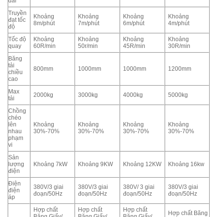
dài
Truyền
Khoảng
Khoảng
Khoảng
Khoảng
đạt tốc
8m/phút
7m/phút
6m/phút
4m/phút
độ
Tốc độ
Khoảng
Khoảng
Khoảng
Khoảng
quay
60R/min
50r/min
45R/min
30R/min
Băng
tải
800mm
1000mm
1000mm
1200mm
chiều
cao
Max
2000kg
3000kg
4000kg
5000kg
tải
Chồng
chéo
lên
Khoảng
Khoảng
Khoảng
Khoảng
nhau
30%-70%
30%-70%
30%-70%
30%-70%
phạm
vi
Sản
lượng
Khoảng 7kW
Khoảng 9KW
Khoảng 12KW
Khoảng 16kw
điện
Điện
380V/3 giai
380V/3 giai
380V/ 3 giai
380V/3 giai
điện
đoạn/50Hz
đoạn/50Hz
đoạn/50Hz
đoạn/50Hz
áp
Hợp chất
Hợp chất
Hợp chất
Hợp chất Băng
Băng Giấy/
Băng Giấy/
Băng Giấy/