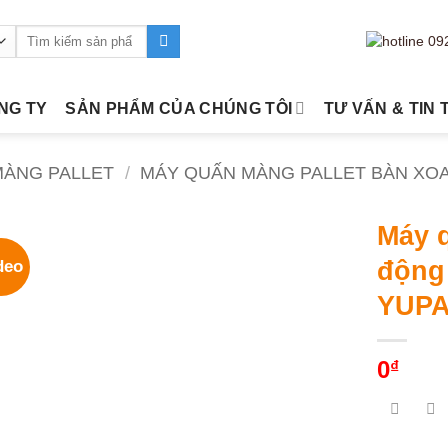
Tìm
kiếm:
ÔNG TY
SẢN PHẨM CỦA CHÚNG TÔI
TƯ VẤN & TIN 
MÀNG PALLET
/
MÁY QUẤN MÀNG PALLET BÀN XO
Máy q
động
deo
YUPA
0
₫