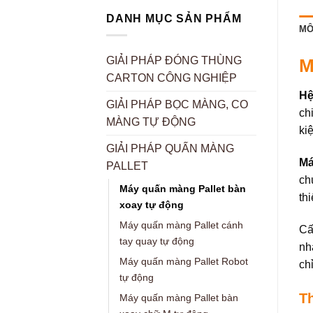
DANH MỤC SẢN PHẨM
MÔ
GIẢI PHÁP ĐÓNG THÙNG
M
CARTON CÔNG NGHIỆP
Hệ
GIẢI PHÁP BỌC MÀNG, CO
ch
MÀNG TỰ ĐỘNG
ki
GIẢI PHÁP QUẤN MÀNG
Má
PALLET
ch
Máy quấn màng Pallet bàn
th
xoay tự động
Máy quấn màng Pallet cánh
Cấ
tay quay tự động
nh
Máy quấn màng Pallet Robot
ch
tự động
T
Máy quấn màng Pallet bàn