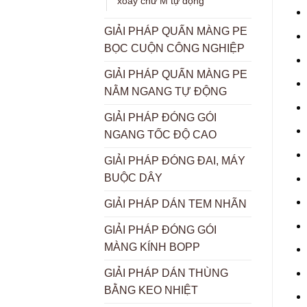
xoay chữ M tự động
GIẢI PHÁP QUẤN MÀNG PE
BỌC CUỘN CÔNG NGHIỆP
GIẢI PHÁP QUẤN MÀNG PE
NẰM NGANG TỰ ĐỘNG
GIẢI PHÁP ĐÓNG GÓI
NGANG TỐC ĐỘ CAO
GIẢI PHÁP ĐÓNG ĐAI, MÁY
BUỘC DÂY
GIẢI PHÁP DÁN TEM NHÃN
GIẢI PHÁP ĐÓNG GÓI
MÀNG KÍNH BOPP
GIẢI PHÁP DÁN THÙNG
BẰNG KEO NHIỆT