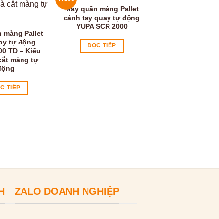
Máy quấn màng Pallet
cánh tay quay tự động
YUPA SCR 2000
 màng Pallet
ay tự động
ĐỌC TIẾP
00 TD – Kiểu
cắt màng tự
động
Máy quấn màng P
bàn xoay tự đ
YUPA 2400A
C TIẾP
ĐỌC TIẾP
H
ZALO DOANH NGHIỆP