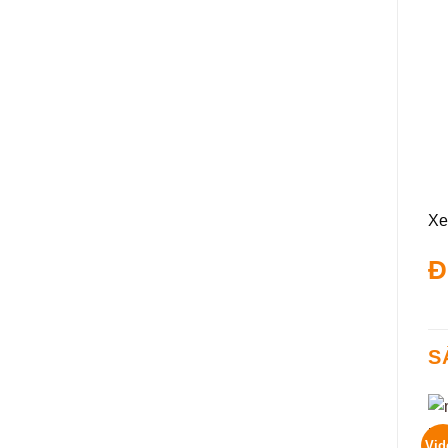
Xe
Đ
S
Vid