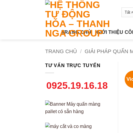
Bỏ
qua
nội
dung
TRANG CHỦ
GIỚI THIỆU C
TRANG CHỦ
/
GIẢI PHÁP QUẤN 
TƯ VẤN TRỰC TUYẾN
Vi
0925.19.16.18