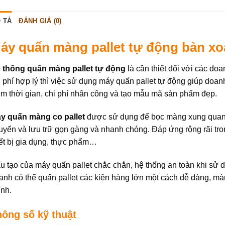
 TẢ
ĐÁNH GIÁ (0)
áy quấn màng pallet tự động bàn xo
 thống quấn màng pallet tự động
là cần thiết đối với các do
i phí hợp lý thì việc sử dụng máy quấn pallet tự động giúp doan
ệm thời gian, chi phí nhân công và tạo mẫu mã sản phẩm đẹp.
y quấn màng co pallet
được sử dụng để bọc màng xung quanh h
uyển và lưu trữ gọn gàng và nhanh chóng. Đáp ứng rộng rãi tro
iết bị gia dụng, thực phẩm…
u tạo của máy quấn pallet chắc chắn, hệ thống an toàn khi sử d
anh có thể quấn pallet các kiện hàng lớn một cách dễ dàng, m
ỉnh.
hông số kỹ thuật