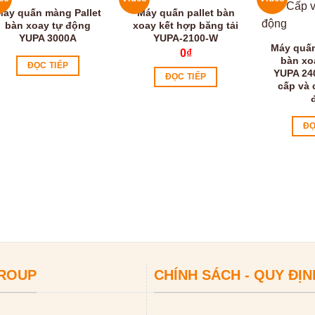
Máy quấn màng Pallet
Máy quấn pallet bàn
bàn xoay tự động
xoay kết hợp băng tải
YUPA 3000A
YUPA-2100-W
Máy quấn
0
₫
bàn xo
ĐỌC TIẾP
YUPA 24
ĐỌC TIẾP
cấp và 
ĐỌ
GROUP
CHÍNH SÁCH - QUY ĐỊN