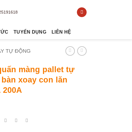
TỨC
TUYỂN DỤNG
LIÊN HỆ
AY TỰ ĐỘNG
uấn màng pallet tự
 bàn xoay con lăn
 200A