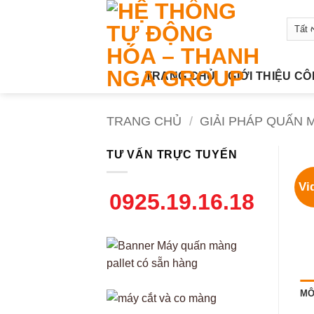
Bỏ
qua
nội
dung
TRANG CHỦ
GIỚI THIỆU C
TRANG CHỦ
/
GIẢI PHÁP QUẤN 
TƯ VẤN TRỰC TUYẾN
Vi
0925.19.16.18
MÔ