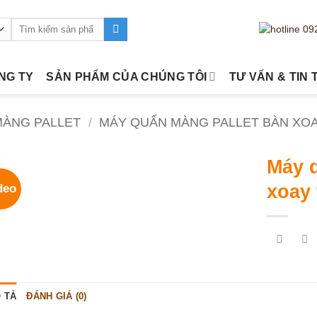
Tìm
kiếm:
ÔNG TY
SẢN PHẨM CỦA CHÚNG TÔI
TƯ VẤN & TIN 
MÀNG PALLET
/
MÁY QUẤN MÀNG PALLET BÀN XO
Máy 
xoay
deo
 TẢ
ĐÁNH GIÁ (0)