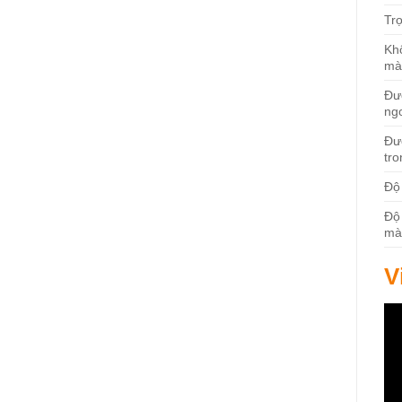
Tr
Kh
mà
Đư
ng
Đư
tr
Độ
Độ
mà
V