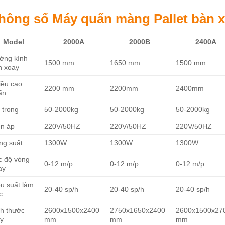
hông số Máy quấn màng Pallet bàn 
Model
2000A
2000B
2400A
ờng kính
1500 mm
1650 mm
1500 mm
n xoay
iều cao
2200 mm
2200mm
2400mm
ấn
 trọng
50-2000kg
50-2000kg
50-2000kg
ện áp
220V/50HZ
220V/50HZ
220V/50HZ
ng suất
1300W
1300W
1300W
c độ vòng
0-12 m/p
0-12 m/p
0-12 m/p
ay
ệu suất làm
20-40 sp/h
20-40 sp/h
20-40 sp/h
c
ch thước
2600x1500x2400
2750x1650x2400
2600x1500x27
y
mm
mm
mm