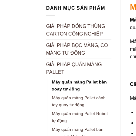
M
DANH MỤC SẢN PHẨM
Má
GIẢI PHÁP ĐÓNG THÙNG
qu
CARTON CÔNG NGHIỆP
Má
GIẢI PHÁP BỌC MÀNG, CO
mà
MÀNG TỰ ĐỘNG
ch
GIẢI PHÁP QUẤN MÀNG
PALLET
Máy quấn màng Pallet bàn
Cấ
xoay tự động
Máy quấn màng Pallet cánh
Má
tay quay tự động
Máy quấn màng Pallet Robot
tự động
Máy quấn màng Pallet bàn