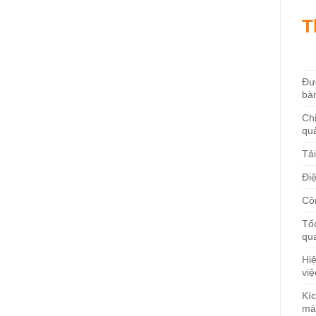
T
Đư
bà
Ch
qu
Tải
Đi
Cô
Tố
qu
Hi
việ
Kí
má