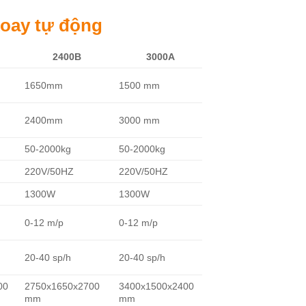
xoay tự động
2400B
3000A
1650mm
1500 mm
2400mm
3000 mm
50-2000kg
50-2000kg
220V/50HZ
220V/50HZ
1300W
1300W
0-12 m/p
0-12 m/p
20-40 sp/h
20-40 sp/h
00
2750x1650x2700
3400x1500x2400
mm
mm