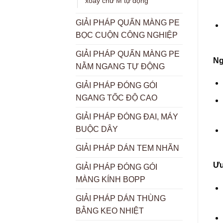
xoay chữ M tự động
GIẢI PHÁP QUẤN MÀNG PE
BỌC CUỘN CÔNG NGHIỆP
GIẢI PHÁP QUẤN MÀNG PE
Ng
NẰM NGANG TỰ ĐỘNG
GIẢI PHÁP ĐÓNG GÓI
NGANG TỐC ĐỘ CAO
GIẢI PHÁP ĐÓNG ĐAI, MÁY
BUỘC DÂY
GIẢI PHÁP DÁN TEM NHÃN
Ưu
GIẢI PHÁP ĐÓNG GÓI
MÀNG KÍNH BOPP
GIẢI PHÁP DÁN THÙNG
BẰNG KEO NHIỆT