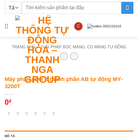
Bỏ
Tìm
qua
kiếm:
nội
dung
TRANG CHỦ
/
GIẢI PHÁP BỌC MÀNG, CO MÀNG TỰ ĐỘNG
Máy phân phối 2 thành phần AB tự động MY-
3200T
0
₫
MÔ TẢ