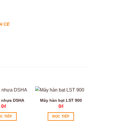
ỡi CE
 nhựa DSHA
Máy hàn bạt LST 900
Video
0
₫
0
₫
C TIẾP
ĐỌC TIẾP