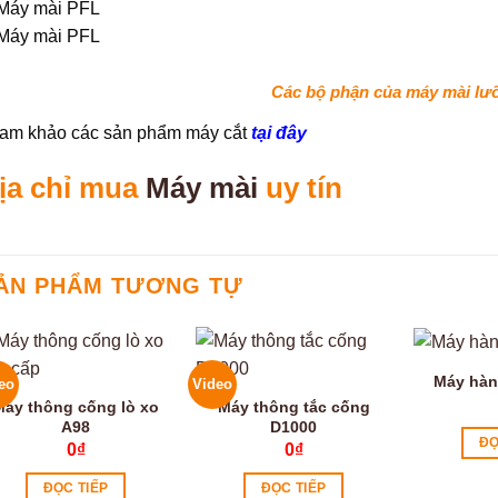
Các bộ phận của máy mài lư
am khảo các sản phẩm máy cắt
tại đây
ịa chỉ mua
Máy mài
uy tín
ẢN PHẨM TƯƠNG TỰ
Máy hàn
eo
Video
Máy thông cống lò xo
Máy thông tắc cống
A98
D1000
ĐỌ
0
₫
0
₫
ĐỌC TIẾP
ĐỌC TIẾP