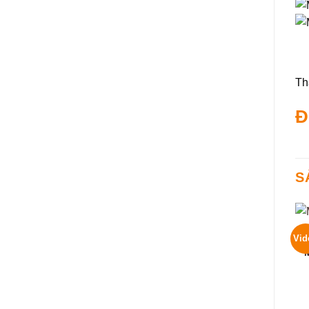
Th
Đ
S
Vid