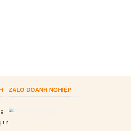
Máy thông tắc cố
xo GQ 150 220
0
₫
ĐỌC TIẾP
H
ZALO DOANH NGHIỆP
ng
 tin