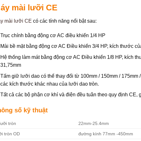
áy mài lưỡi CE
y mài lưỡi CE
có các tính năng nổi bật sau:
Trục chính bằng động cơ AC điều khiển 1/4 HP
Mài bề mặt bằng động cơ AC Điều khiển 3/4 HP, kích thước c
Hệ thống làm mát bằng động cơ AC Điều khiển 1/8 HP, kích t
31,75mm
Tấm giữ lưỡi dao có thể thay đổi từ 100mm / 150mm / 175m
các kích thước khác nhau của lưỡi dao tròn.
Tất cả các bộ phận cơ khí và điện đều tuân theo quy định CE, 
hông số kỹ thuật
lưỡi tròn
22mm-25.4mm
ỡi tròn OD
đường kính 77mm -450mm