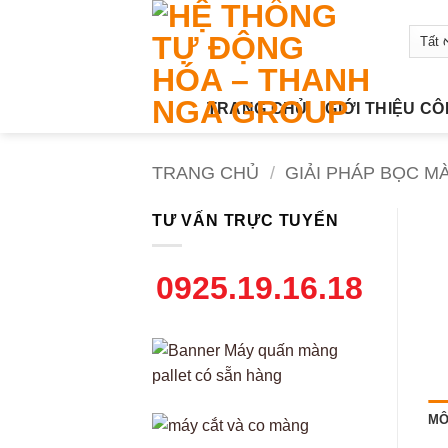
Bỏ
qua
nội
dung
TRANG CHỦ
GIỚI THIỆU C
TRANG CHỦ
/
GIẢI PHÁP BỌC M
TƯ VẤN TRỰC TUYẾN
0925.19.16.18
MÔ