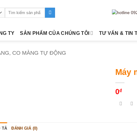
Tìm
kiếm:
ÔNG TY
SẢN PHẨM CỦA CHÚNG TÔI
TƯ VẤN & TIN 
ÀNG, CO MÀNG TỰ ĐỘNG
Máy 
0
₫
 TẢ
ĐÁNH GIÁ (0)