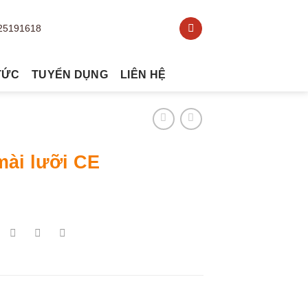
TỨC
TUYỂN DỤNG
LIÊN HỆ
mài lưỡi CE