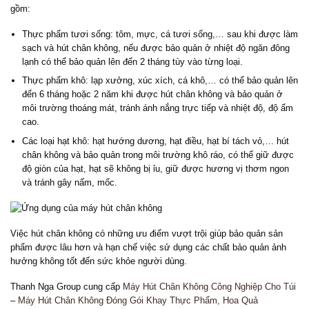
gồm:
Thực phẩm tươi sống: tôm, mực, cá tươi sống,… sau khi được làm
sạch và hút chân không, nếu được bảo quản ở nhiệt độ ngăn đông
lạnh có thể bảo quản lên đến 2 tháng tùy vào từng loại.
Thực phẩm khô: lạp xưởng, xúc xích, cá khô,… có thể bảo quản lên
đến 6 tháng hoặc 2 năm khi được hút chân không và bảo quản ở
môi trường thoáng mát, tránh ánh nắng trực tiếp và nhiệt độ, độ ẩm
cao.
Các loại hạt khô: hạt hướng dương, hạt điều, hạt bí tách vỏ,… hút
chân không và bảo quản trong môi trường khô ráo, có thể giữ được
độ giòn của hạt, hạt sẽ không bị ỉu, giữ được hương vị thơm ngon
và tránh gây nấm, mốc.
Việc hút chân không có những ưu điểm vượt trội giúp bảo quản sản
phẩm được lâu hơn và hạn chế việc sử dụng các chất bảo quản ảnh
hưởng không tốt đến sức khỏe người dùng.
Thanh Nga Group cung cấp
Máy Hút Chân Không Công Nghiệp Cho Túi
–
Máy Hút Chân Không Đóng Gói Khay Thực Phẩm, Hoa Quả