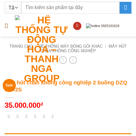
Bỏ
Tìm
qua
kiếm:
nội
dung
TRANG CHỦ
/
HỆ THỐNG MÁY ĐÓNG GÓI KHÁC
/
MÁY HÚT
CHÂN KHÔNG CÔNG NGHIỆP
Máy hút chân không công nghiệp 2 buồng DZQ
Sale
600/2S
35.000.000
₫