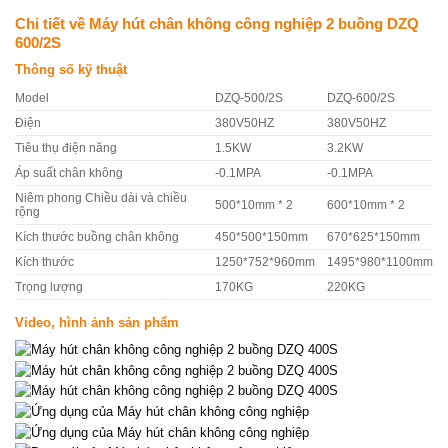
Chi tiết về Máy hút chân không công nghiệp 2 buồng DZQ
600/2S
Thông số kỹ thuật
Model
DZQ-500/2S
DZQ-600/2S
Điện
380V50HZ
380V50HZ
Tiêu thụ điện năng
1.5KW
3.2KW
Áp suất chân không
-0.1MPA
-0.1MPA
Niêm phong Chiều dài và chiều
500*10mm * 2
600*10mm * 2
rộng
Kích thước buồng chân không
450*500*150mm
670*625*150mm
Kích thước
1250*752*960mm
1495*980*1100mm
Trọng lượng
170KG
220KG
Video, hình ảnh sản phẩm