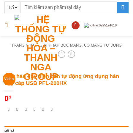
Bỏ
Tìm
qua
kiếm:
nội
dung
TRANG CHỦ
/
GIẢI PHÁP BỌC MÀNG, CO MÀNG TỰ ĐỘNG
Máy hàn dây điện bán tự động ứng dụng hàn
Video
dây cáp USB PFL-200HX
0
₫
MÔ TẢ