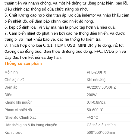
thuận tiện và nhanh chóng, và một hệ thống tự động phát hiện, báo lỗi,
điều chỉnh các thông số của chức năng bộ nhớ.
5. Chất lượng cao hợp kim titan áp lực của indentor và nhập khẩu cảm
biến nhiệt độ, để đảm bảo chính xác nhiệt độ nóng.
6. kẹp cố định loại, vì vậy mà hàn là phức tạp hơn và hiệu quả.
7. Cảm biến nhiệt độ phát hiện bởi các hệ thống điều khiển, và được
trang bị với mật khẩu bảo vệ, các hệ thống tự kiểm tra.
8. Thích hợp cho loại C 3.1, HDMI, USB, MINI DP, y tế dòng, rất tốt
đường cáp đồng trục, điện thoại di động trục dòng, FFC, LVDS pin và
Dày đặc hơn kết nối và dây hàn.
Thông số sản phẩm
Mô hình
PFL-200HX
Chế độ ổ đĩa
Khí nén/điện
Điện áp
AC220V 50/60HZ
Điện
200W
Không khí nguồn
0.4-0.8Mpa
Phạm vi nhiệt độ
50-600 °C
Nhiệt độ Chính Xác
+/-2 °C
Hàn thời gian & tin trung chuyển
Có thể điều chỉnh
Kích thước
500*550*600mm