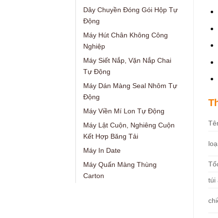
Dây Chuyền Đóng Gói Hộp Tự
Động
Máy Hút Chân Không Công
Nghiệp
Máy Siết Nắp, Vặn Nắp Chai
Tự Động
Máy Dán Màng Seal Nhôm Tự
Động
T
Máy Viền Mí Lon Tự Động
Tê
Máy Lật Cuộn, Nghiêng Cuộn
Kết Hợp Băng Tải
loạ
Máy In Date
Tốc
Máy Quấn Màng Thùng
Carton
túi
ch