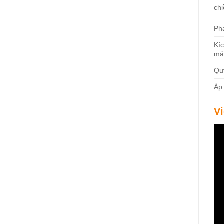
chi
Phạ
Kíc
má
Qu
Áp
V