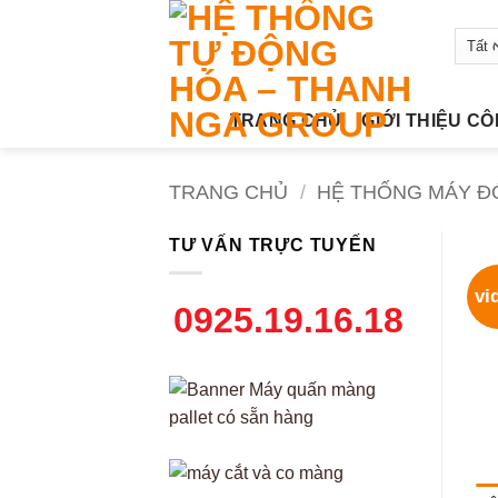
Bỏ
qua
nội
dung
TRANG CHỦ
GIỚI THIỆU C
TRANG CHỦ
/
HỆ THỐNG MÁY Đ
TƯ VẤN TRỰC TUYẾN
vi
0925.19.16.18