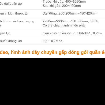
Trước khi gấp: 400~1050mm
ều dài quần áo
Sau khi gấp: 200~400mm
m vi kích thước túi
Dài*Rộng: 280*200mm ~450*420mm
h thước và trọng lượng
7200mm*W960mm*H1500mm; 500Kg
y
Có thể chia thành nhiều phần
yền lực
điện xoay chiều 220V ; 50/60HZ , 0.2Kw
 suất không khí
0,5 ~ 0,7Mpa
ideo, hình ảnh dây chuyền gấp đóng gói quần á