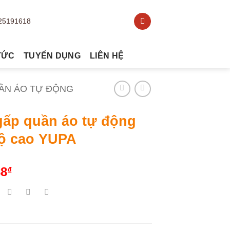
TỨC
TUYỂN DỤNG
LIÊN HỆ
ẦN ÁO TỰ ĐỘNG
gấp quần áo tự động
độ cao YUPA
88
₫