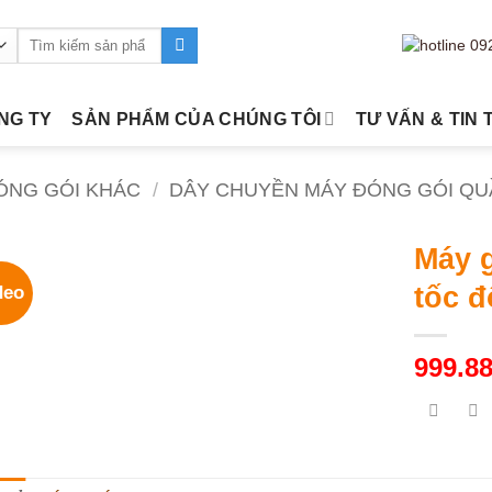
Tìm
kiếm:
ÔNG TY
SẢN PHẨM CỦA CHÚNG TÔI
TƯ VẤN & TIN 
ÓNG GÓI KHÁC
/
DÂY CHUYỀN MÁY ĐÓNG GÓI QU
Máy 
tốc 
deo
999.8