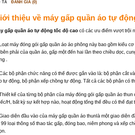
 TẢ
ĐÁNH GIÁ (0)
iới thiệu về máy gấp quần áo tự độ
y gấp quần áo tự động tốc độ cao
có các ưu điểm vượt trội 
 Loạt máy đóng gói gấp quần áo áo phông này bao gồm kiểu cơ b
 bên phải của quần áo, gấp một đến hai lần theo chiều dọc, cun
ng .
 Các bộ phận chức năng có thể được gắn vào là: bộ phận cắt và
o tự động, bộ phận xếp chồng tự động. Tất cả các bộ phận có t
 Thiết kế của từng bộ phận của máy đóng gói gấp quần áo thun đ
iếc/H, bất kỳ sự kết hợp nào, hoạt động tổng thể đều có thể đạt 
 Giao diện đầu vào của máy gấp quần áo thunlà một giao diện đ
i 99 loại thông số thao tác gấp, đóng bao, niêm phong và xếp ch
ọn.