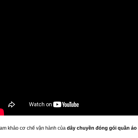
am khảo cơ chế vận hành của
dây chuyền đóng gói quần áo