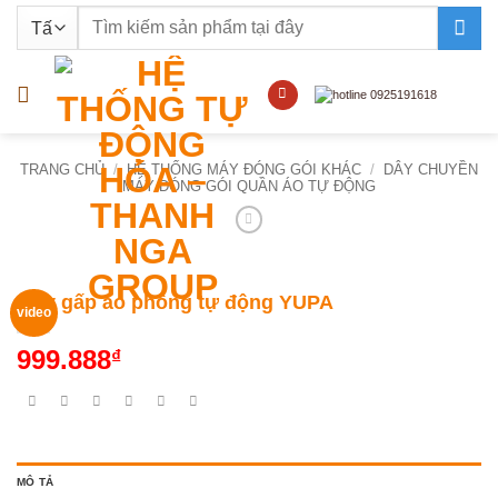
Bỏ
Tìm
qua
kiếm:
nội
dung
TRANG CHỦ
/
HỆ THỐNG MÁY ĐÓNG GÓI KHÁC
/
DÂY CHUYỀN
MÁY ĐÓNG GÓI QUẦN ÁO TỰ ĐỘNG
Máy gấp áo phông tự động YUPA
video
999.888
₫
MÔ TẢ