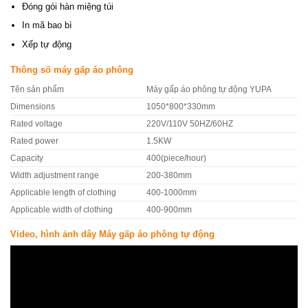
Đóng gói hàn miệng túi
In mã bao bì
Xếp tự động
Thông số máy gấp áo phông
Tên sản phẩm
Máy gấp áo phông tự động YUPA
Dimensions
1050*800*330mm
Rated voltage
220V/110V 50HZ/60HZ
Rated power
1.5KW
Capacity
400(piece/hour)
Width adjustment range
200-380mm
Applicable length of clothing
400-1000mm
Applicable width of clothing
400-900mm
Video, hình ảnh dây Máy gấp áo phông tự động