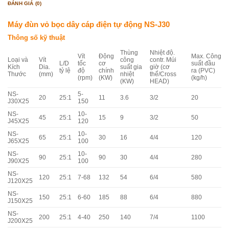
ĐÁNH GIÁ (0)
Máy đùn vỏ bọc dây cáp điện tự động NS-J30
Thông số kỹ thuật
Thùng
Nhiệt độ.
Vít
Động
Max. Công
Loại và
Vít
công
contr. Múi
L/D
tốc
cơ
suất đầu
Kích
Dia.
suất gia
giờ (cơ
tỷ lệ
độ
chính
ra (PVC)
Thước
(mm)
nhiệt
thể/Cross
(rpm)
(KW)
(kg/h)
(KW)
HEAD)
NS-
5-
20
25:1
11
3.6
3/2
20
J30X25
150
NS-
10-
45
25:1
15
9
3/2
50
J45X25
120
NS-
10-
65
25:1
30
16
4/4
120
J65X25
100
NS-
10-
90
25:1
90
30
4/4
280
J90X25
100
NS-
120
25:1
7-68
132
54
6/4
580
J120X25
NS-
150
25:1
6-60
185
88
6/4
880
J150X25
NS-
200
25:1
4-40
250
140
7/4
1100
J200X25