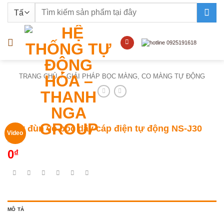
Bỏ
Tìm
qua
kiếm:
nội
dung
TRANG CHỦ
/
GIẢI PHÁP BỌC MÀNG, CO MÀNG TỰ ĐỘNG
Máy đùn vỏ bọc dây cáp điện tự động NS-J30
Video
0
₫
MÔ TẢ