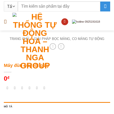
Bỏ
Tìm
qua
kiếm:
nội
dung
TRANG CHỦ
/
GIẢI PHÁP BỌC MÀNG, CO MÀNG TỰ ĐỘNG
Máy đùn ống lõi giấy
0
₫
MÔ TẢ