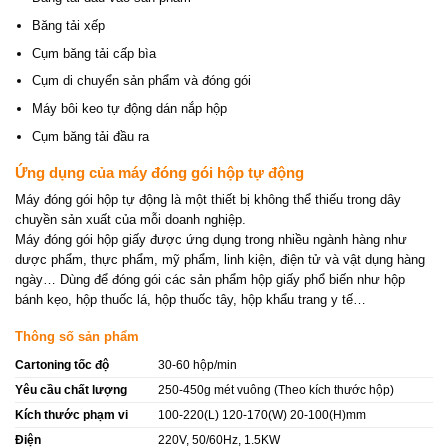
Băng tải xếp
Cụm băng tải cấp bìa
Cụm di chuyển sản phẩm và đóng gói
Máy bôi keo tự động dán nắp hộp
Cụm băng tải đầu ra
Ứng dụng của máy đóng gói hộp tự động
Máy đóng gói hộp tự động là một thiết bị không thể thiếu trong dây
chuyền sản xuất của mỗi doanh nghiệp.
Máy đóng gói hộp giấy được ứng dụng trong nhiều ngành hàng như
dược phẩm, thực phẩm, mỹ phẩm, linh kiện, điện tử và vật dụng hàng
ngày… Dùng để đóng gói các sản phẩm hộp giấy phổ biến như hộp
bánh kẹo, hộp thuốc lá, hộp thuốc tây, hộp khẩu trang y tế…
Thông số sản phẩm
Cartoning tốc độ
30-60 hộp/min
Yêu cầu chất lượng
250-450g mét vuông (Theo kích thước hộp)
Kích thước phạm vi
100-220(L) 120-170(W) 20-100(H)mm
Điện
220V, 50/60Hz, 1.5KW