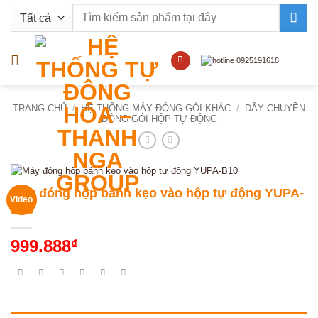
Bỏ
Tìm
qua
kiếm:
nội
dung
TRANG CHỦ
/
HỆ THỐNG MÁY ĐÓNG GÓI KHÁC
/
DÂY CHUYỀN
ĐÓNG GÓI HỘP TỰ ĐỘNG
Máy đóng hộp bánh kẹo vào hộp tự động YUPA-
Video
B10
999.888
₫