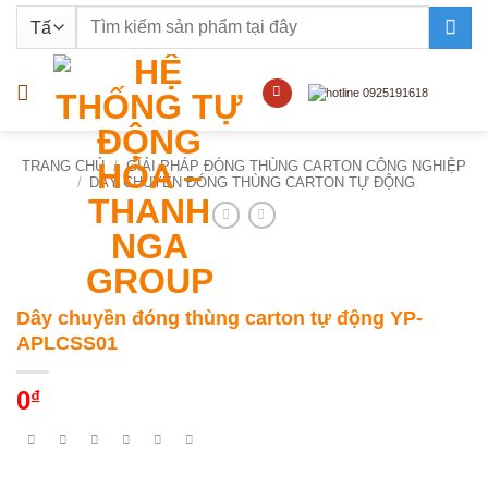
Bỏ
Tìm
qua
kiếm:
nội
dung
TRANG CHỦ
/
GIẢI PHÁP ĐÓNG THÙNG CARTON CÔNG NGHIỆP
/
DÂY CHUYỀN ĐÓNG THÙNG CARTON TỰ ĐỘNG
Dây chuyền đóng thùng carton tự động YP-
APLCSS01
0
₫