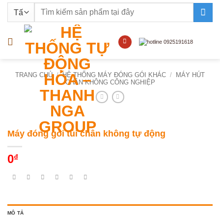
Bỏ
Tìm
qua
kiếm:
nội
dung
TRANG CHỦ
/
HỆ THỐNG MÁY ĐÓNG GÓI KHÁC
/
MÁY HÚT
CHÂN KHÔNG CÔNG NGHIỆP
Máy đóng gói túi chân không tự động
0
₫
MÔ TẢ