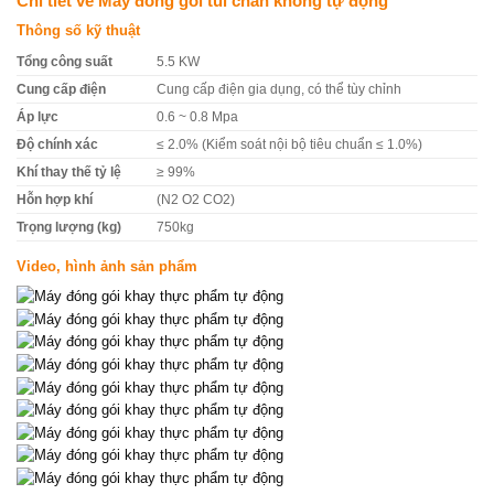
Chi tiết về Máy đóng gói túi chân không tự động
Thông số kỹ thuật
Tổng công suất
5.5 KW
Cung cấp điện
Cung cấp điện gia dụng, có thể tùy chỉnh
Áp lực
0.6 ~ 0.8 Mpa
Độ chính xác
≤ 2.0% (Kiểm soát nội bộ tiêu chuẩn ≤ 1.0%)
Khí thay thế tỷ lệ
≥ 99%
Hỗn hợp khí
(N2 O2 CO2)
Trọng lượng (kg)
750kg
Video, hình ảnh sản phẩm